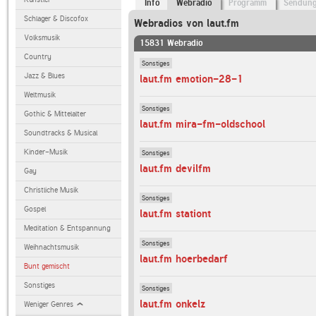
Info
Webradio
Programm
Sendun
Schlager & Discofox
Webradios von laut.fm
Volksmusik
15831 Webradio
Country
Sonstiges
Jazz & Blues
laut.fm emotion-28-1
Weltmusik
Sonstiges
Gothic & Mittelalter
laut.fm mira-fm-oldschool
Soundtracks & Musical
Kinder-Musik
Sonstiges
laut.fm devilfm
Gay
Christliche Musik
Sonstiges
Gospel
laut.fm stationt
Meditation & Entspannung
Sonstiges
Weihnachtsmusik
laut.fm hoerbedarf
Bunt gemischt
Sonstiges
Sonstiges
laut.fm onkelz
Weniger Genres