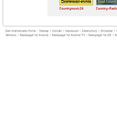
t Wisdom
MDR KULTUR
Countrymusic24
Country-Radi
Dein Internetradio-Portal :
Sitemap
|
Kontakt
|
Impressum
|
Datenschutz
|
Entwickler
|
Windows
|
Radioplayer für Android
|
Radioplayer für Android TV
|
Radioplayer für iOS
|
R