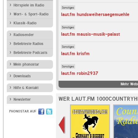
Hörspiele im Radio
Sonstiges
laut.fm hundsweihersaegemuehle
Wort- & Sport-Radio
Klassik-Radio
Sonstiges
laut.fm mausis-musik-palast
Radiosender
Beliebteste Radios
Sonstiges
Beliebteste Podcasts
laut.fm krisfm
Mein phonostar
Sonstiges
laut.fm robin2937
Downloads
Mehr Webr
Hilfe & Kontakt
WER LAUT.FM 1000COUNTRYHI
Newsletter
PHONOSTAR AUF