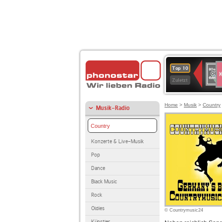
S
80er
Top 10
90er
Zuletzt
OLDI
ANT
Home
>
Musik
>
Country
Musik-Radio
Country
Konzerte & Live-Musik
Pop
Dance
Black Music
Rock
Oldies
© Countrymusic24
Künstler