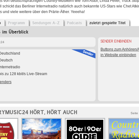
s von deutschsprachigen Country-Musikern wie Tom Astor, Linda Feller, Truck Stop
l schickt das Berliner Internetradio natürlich auch bekannte US-Stars wie Chet Atk
 und viele weitere über den Prärie-Äther. Yeeeha!
o
Programm
Sendungen A-Z
Podcasts
zuletzt gespielte Titel
 im Überblick
SENDER EINBINDEN
c24
Buttons zum Anhören
Deutschland
in Website einbinden
Deutsch
Internetradio
bis zu 128 kbit/s Live-Stream
Senders
YMUSIC24 HÖRT, HÖRT AUCH
Seite