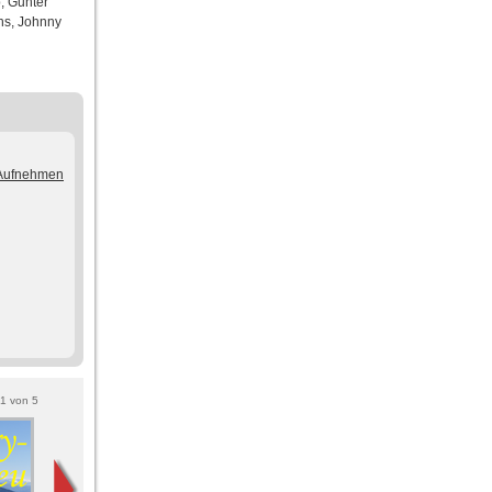
, Gunter
ins, Johnny
/Aufnehmen
1
von
5