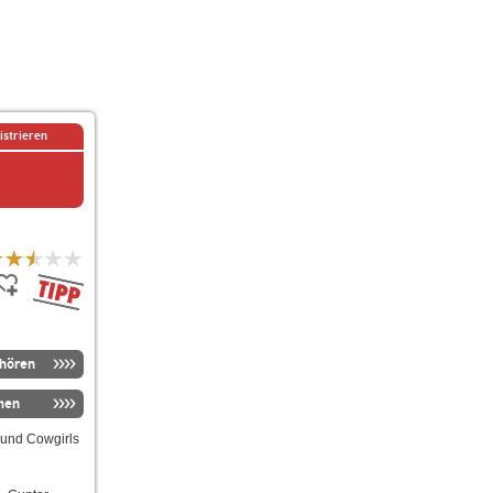
istrieren
nhören
men
 und Cowgirls