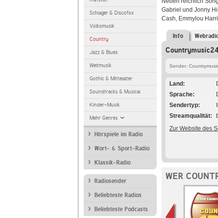
Neben reichlich Song
Gabriel und Jonny Hil
Schlager & Discofox
Cash, Emmylou Harris
Volksmusik
Info
Webradi
Country
Countrymusic24
Jazz & Blues
Weltmusik
Sender: Countrymusi
Gothic & Mittelalter
Land
Soundtracks & Musical
Sprache
Kinder-Musik
Sendertyp
Streamqualität
Mehr Genres
Zur Website des 
Hörspiele im Radio
Wort- & Sport-Radio
Klassik-Radio
WER COUNTR
Radiosender
Beliebteste Radios
Beliebteste Podcasts