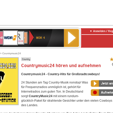
Anmelden / Reg
WDR
WR3
BR-
Deutschlandfunk
NDR
Deutschlandfunk
SWR
4
WDR 4
KLASSIK
2
Kultur
Kultur
E
ENNE
> Countrymusic24
Country
Countrymusic24 hören und aufnehmen
Countrymusic24 - Country-Hits für Großstadtcowboys!
24 Stunden am Tag Country-Musik nonstop! Was
Jetzt a
für Frequenzradios unmöglich ist, gehört für
Internetradios zum guten Ton. In Deutschland
Aufneh
sorgt
CountryMusic24
mit einem rundum-
glücklich-Paket für strahlende Gesichter unter den vielen Cowboys
des Landes.