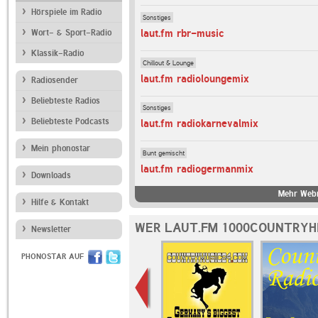
Hörspiele im Radio
Sonstiges
laut.fm rbr-music
Wort- & Sport-Radio
Klassik-Radio
Chillout & Lounge
laut.fm radioloungemix
Radiosender
Beliebteste Radios
Sonstiges
Beliebteste Podcasts
laut.fm radiokarnevalmix
Mein phonostar
Bunt gemischt
laut.fm radiogermanmix
Downloads
Mehr Webr
Hilfe & Kontakt
WER LAUT.FM 1000COUNTRYHI
Newsletter
PHONOSTAR AUF