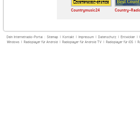
e Radio
Doowop Cafe Radio
Countrymusic24
Country-Radi
Dein Internetradio-Portal :
Sitemap
|
Kontakt
|
Impressum
|
Datenschutz
|
Entwickler
|
Windows
|
Radioplayer für Android
|
Radioplayer für Android TV
|
Radioplayer für iOS
|
R