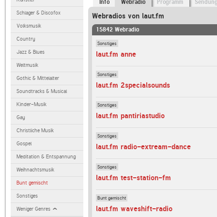
Info
Webradio
Programm
Sendun
Schlager & Discofox
Webradios von laut.fm
Volksmusik
15842 Webradio
Country
Sonstiges
Jazz & Blues
laut.fm anne
Weltmusik
Sonstiges
Gothic & Mittelalter
laut.fm 2specialsounds
Soundtracks & Musical
Kinder-Musik
Sonstiges
laut.fm pantiriastudio
Gay
Christliche Musik
Sonstiges
Gospel
laut.fm radio-extream-dance
Meditation & Entspannung
Sonstiges
Weihnachtsmusik
laut.fm test-station-fm
Bunt gemischt
Sonstiges
Bunt gemischt
laut.fm waveshift-radio
Weniger Genres