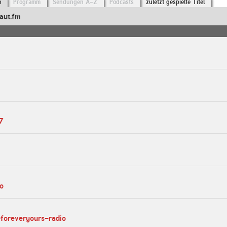
o
Programm
Sendungen A-Z
Podcasts
zuletzt gespielte Titel
aut.fm
7
io
-foreveryours-radio