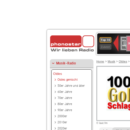
S
80er
Top 10
90er
Zuletzt
OLDI
ANT
Home
>
Musik
>
Oldies
Musik-Radio
Oldies
Oldies gemischt
50er Jahre und älter
60er Jahre
70er Jahre
80er Jahre
90er Jahre
2000er
2010er
© laut.fm
2020er