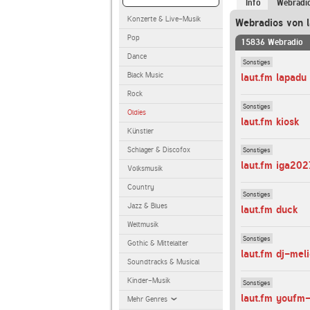
Info
Webradi
Konzerte & Live-Musik
Webradios von l
Pop
15836 Webradio
Dance
Sonstiges
Black Music
laut.fm lapadu
Rock
Sonstiges
Oldies
laut.fm kiosk
Künstler
Schlager & Discofox
Sonstiges
laut.fm iga202
Volksmusik
Country
Sonstiges
Jazz & Blues
laut.fm duck
Weltmusik
Sonstiges
Gothic & Mittelalter
laut.fm dj-mel
Soundtracks & Musical
Kinder-Musik
Sonstiges
laut.fm youfm
Mehr Genres