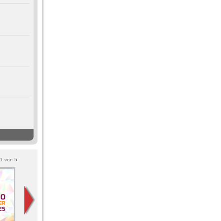
1
von
5