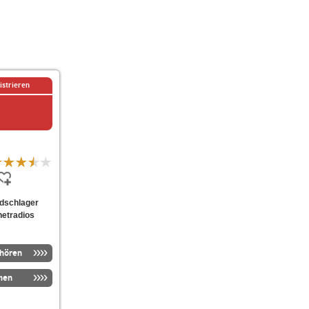
istrieren
oldschlager
netradios
nhören
men