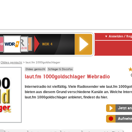
Anmelden / Reg
WDR
WR3
BR-
Deutschlandfunk
NDR
Deutschlandfunk
SWR
4
WDR 4
KLASSIK
2
Kultur
Kultur
E
ENNE
>
Oldies gemischt
> laut.fm 1000goldschlager
Oldies gemischt
Schlager & Discofox
laut.fm 1000goldschlager Webradio
Internetradio ist vielfältig. Viele Radiosender wie laut.fm 1000g
bieten aus diesem Grund verschiedene Kanäle an. Welche Inter
laut.fm 1000goldschlager anbietet, findest du hier.
Jetzt a
Aufneh