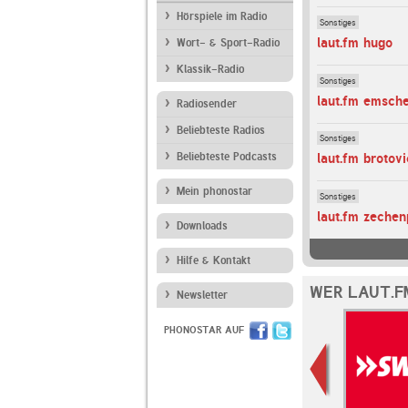
Hörspiele im Radio
Sonstiges
laut.fm hugo
Wort- & Sport-Radio
Klassik-Radio
Sonstiges
laut.fm emsch
Radiosender
Beliebteste Radios
Sonstiges
Beliebteste Podcasts
laut.fm brotovi
Mein phonostar
Sonstiges
laut.fm zechen
Downloads
Hilfe & Kontakt
WER LAUT.F
Newsletter
PHONOSTAR AUF