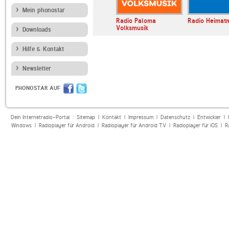
Mein phonostar
ll
SRF Musikwelle
Radio Paloma
Radio Heimat
Volksmusik
Downloads
Hilfe & Kontakt
Newsletter
PHONOSTAR AUF
Dein Internetradio-Portal :
Sitemap
|
Kontakt
|
Impressum
|
Datenschutz
|
Entwickler
|
Windows
|
Radioplayer für Android
|
Radioplayer für Android TV
|
Radioplayer für iOS
|
R