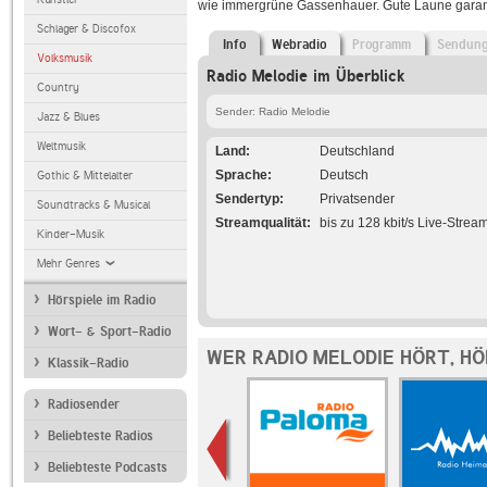
wie immergrüne Gassenhauer. Gute Laune garanti
Schlager & Discofox
Info
Webradio
Programm
Sendun
Volksmusik
Radio Melodie im Überblick
Country
Sender: Radio Melodie
Jazz & Blues
Weltmusik
Land
Deutschland
Sprache
Deutsch
Gothic & Mittelalter
Sendertyp
Privatsender
Soundtracks & Musical
Streamqualität
bis zu 128 kbit/s Live-Strea
Kinder-Musik
Mehr Genres
Hörspiele im Radio
Wort- & Sport-Radio
WER RADIO MELODIE HÖRT, H
Klassik-Radio
Radiosender
Beliebteste Radios
Beliebteste Podcasts