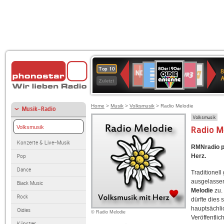
80er
Deutschlandfunk
SWR3
NDR
WDR
SWR
Top 10
8
90er
2
4
Kultur
Zuletzt
OLDIE
ANTENNE
Home
>
Musik
>
Volksmusik
> Radio Melodie
Musik-Radio
Volksmusik
Volksmusik
Radio M
Konzerte & Live-Musik
RMNradio pr
Herz.
Pop
Dance
Traditionell
ausgelassen
Black Music
Melodie
zu.
Rock
dürfte dies 
hauptsächli
Oldies
© Radio Melodie
Veröffentli
Künstler