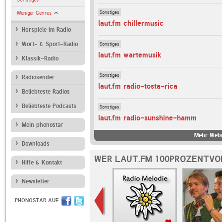
Sonstiges
Weniger Genres
laut.fm chillermusic
Hörspiele im Radio
Sonstiges
Wort- & Sport-Radio
laut.fm wartemusik
Klassik-Radio
Sonstiges
Radiosender
laut.fm radio-tosta-rica
Beliebteste Radios
Beliebteste Podcasts
Sonstiges
laut.fm radio-sunshine-hamm
Mein phonostar
Mehr Webr
Downloads
WER LAUT.FM 100PROZENTVO
Hilfe & Kontakt
Newsletter
PHONOSTAR AUF