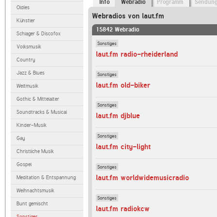
Info
Webradio
Programm
Sendun
Oldies
Webradios von laut.fm
Künstler
15842 Webradio
Schlager & Discofox
Sonstiges
Volksmusik
laut.fm radio-rheiderland
Country
Jazz & Blues
Sonstiges
laut.fm old-biker
Weltmusik
Gothic & Mittelalter
Sonstiges
Soundtracks & Musical
laut.fm djblue
Kinder-Musik
Sonstiges
Gay
laut.fm city-light
Christliche Musik
Gospel
Sonstiges
laut.fm worldwidemusicradio
Meditation & Entspannung
Weihnachtsmusik
Sonstiges
Bunt gemischt
laut.fm radiokcw
Sonstiges