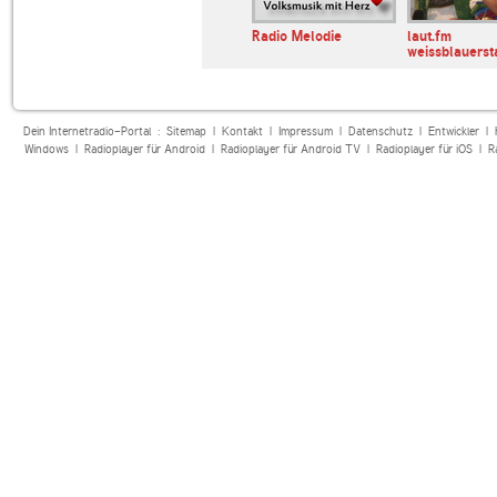
io
Radio Südtirol
Radio Melodie
laut.fm
weissblauers
Dein Internetradio-Portal :
Sitemap
|
Kontakt
|
Impressum
|
Datenschutz
|
Entwickler
|
Windows
|
Radioplayer für Android
|
Radioplayer für Android TV
|
Radioplayer für iOS
|
R