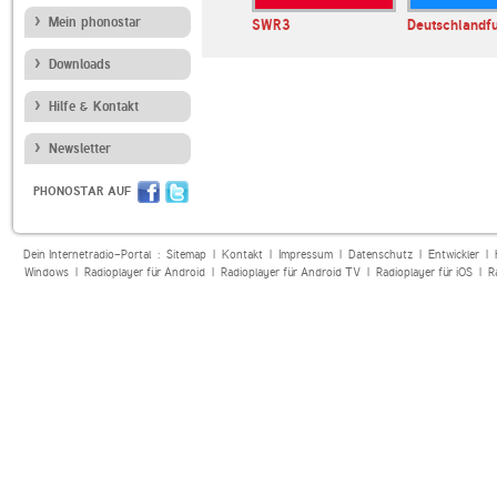
Mein phonostar
ÜRINGEN
Radio U1 Tirol
SWR3
Deutschlandf
Downloads
Hilfe & Kontakt
Newsletter
PHONOSTAR AUF
Dein Internetradio-Portal :
Sitemap
|
Kontakt
|
Impressum
|
Datenschutz
|
Entwickler
|
Windows
|
Radioplayer für Android
|
Radioplayer für Android TV
|
Radioplayer für iOS
|
R