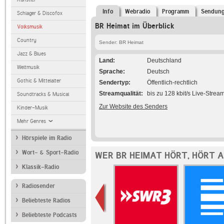
Info
Webradio
Programm
Sendun
Schlager & Discofox
BR Heimat im Überblick
Volksmusik
Country
Sender: BR Heimat
Jazz & Blues
Land
Deutschland
Weltmusik
Sprache
Deutsch
Gothic & Mittelalter
Sendertyp
Öffentlich-rechtlich
Streamqualität
bis zu 128 kbit/s Live-Strea
Soundtracks & Musical
Zur Website des Senders
Kinder-Musik
Mehr Genres
Hörspiele im Radio
Wort- & Sport-Radio
WER BR HEIMAT HÖRT, HÖRT 
Klassik-Radio
Radiosender
Beliebteste Radios
Beliebteste Podcasts