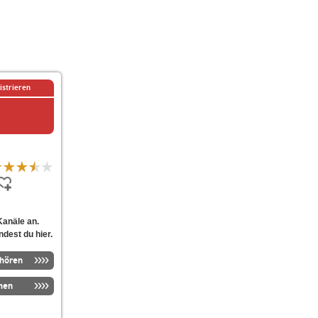
istrieren
anäle an.
ndest du hier.
nhören
men