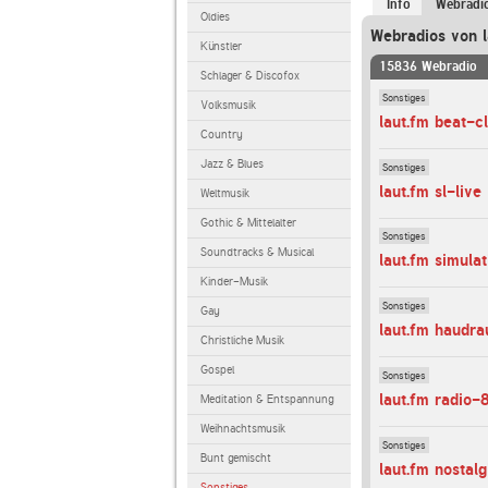
Info
Webradi
Oldies
Webradios von l
Künstler
15836 Webradio
Schlager & Discofox
Sonstiges
Volksmusik
laut.fm beat-c
Country
Jazz & Blues
Sonstiges
laut.fm sl-live
Weltmusik
Gothic & Mittelalter
Sonstiges
Soundtracks & Musical
laut.fm simulat
Kinder-Musik
Sonstiges
Gay
laut.fm haudra
Christliche Musik
Gospel
Sonstiges
laut.fm radio-
Meditation & Entspannung
Weihnachtsmusik
Sonstiges
Bunt gemischt
laut.fm nosta
Sonstiges