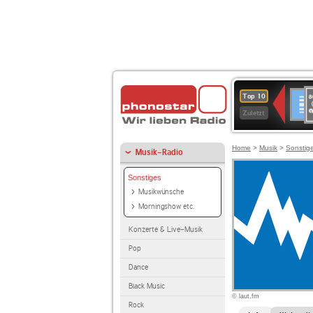
8
Deuts
Top 10
9
Zuletzt
O
A
Home
>
Musik
>
Sonstig
Musik-Radio
Sonstiges
Musikwünsche
Morningshow etc.
Konzerte & Live-Musik
Pop
Dance
Black Music
© laut.fm
Rock