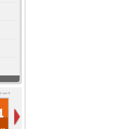
1
von
5