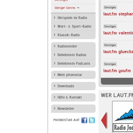
Sonstiges
Weniger Genres
laut.fm stepha
Hörspiele im Radio
Sonstiges
Wort- & Sport-Radio
laut.fm valent
Klassik-Radio
Sonstiges
Radiosender
laut.fm glueck
Beliebteste Radios
Beliebteste Podcasts
Sonstiges
laut.fm youfm
Mein phonostar
Downloads
WER LAUT.F
Hilfe & Kontakt
Newsletter
PHONOSTAR AUF