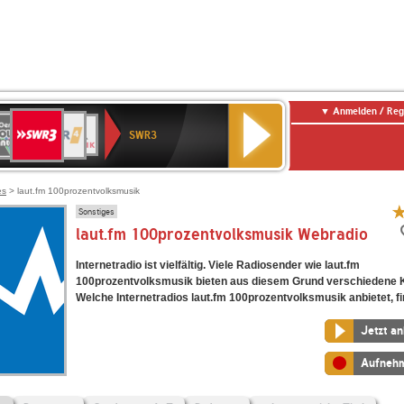
Anmelden / Reg
SWR3
0er
WDR
chlandfunk
NDR
BR-
SWR
SWR3
0er
4
2
KLASSIK
Kultur
LDIE
NTENNE
es
> laut.fm 100prozentvolksmusik
Sonstiges
laut.fm 100prozentvolksmusik Webradio
Internetradio ist vielfältig. Viele Radiosender wie laut.fm
100prozentvolksmusik bieten aus diesem Grund verschiedene K
Welche Internetradios laut.fm 100prozentvolksmusik anbietet, fi
Jetzt a
Aufneh