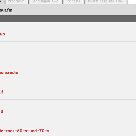
o
Programm
Sendungen A-Z
Podcasts
zuletzt gespielte Titel
aut.fm
lub
ionsradio
uf
88
lgie-rock-60-s-und-70-s