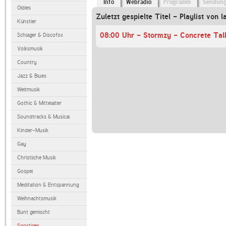
Info
Webradio
Programm
Sendun
Oldies
Zuletzt gespielte Titel - Playlist von l
Künstler
Schlager & Discofox
Volksmusik
Country
Jazz & Blues
Weltmusik
Gothic & Mittelalter
Soundtracks & Musical
Kinder-Musik
Gay
Christliche Musik
Gospel
Meditation & Entspannung
Weihnachtsmusik
Bunt gemischt
Sonstiges