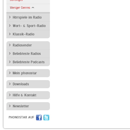
Weniger Genres
Hörspiele im Radio
Wort- & Sport-Radio
Klassik-Radio
Radiosender
Beliebteste Radios
Beliebteste Podcasts
Mein phonostar
Downloads
Hilfe & Kontakt
Newsletter
PHONOSTAR AUF