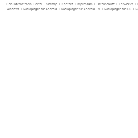
Dein Internetradio-Portal :
Sitemap
|
Kontakt
|
Impressum
|
Datenschutz
|
Entwickler
|
Windows
|
Radioplayer für Android
|
Radioplayer für Android TV
|
Radioplayer für iOS
|
R