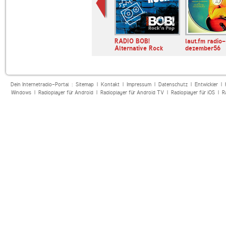
N-JOY
RADIO BOB!
laut.fm radio-
Alternative Rock
dezember56
Dein Internetradio-Portal :
Sitemap
|
Kontakt
|
Impressum
|
Datenschutz
|
Entwickler
|
Windows
|
Radioplayer für Android
|
Radioplayer für Android TV
|
Radioplayer für iOS
|
R