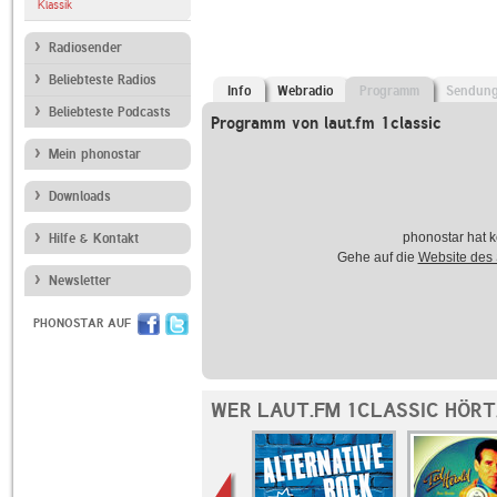
Klassik
Radiosender
Beliebteste Radios
Info
Webradio
Programm
Sendun
Beliebteste Podcasts
Programm von laut.fm 1classic
Mein phonostar
Downloads
phonostar hat k
Hilfe & Kontakt
Gehe auf die
Website des
Newsletter
PHONOSTAR AUF
WER LAUT.FM 1CLASSIC HÖRT