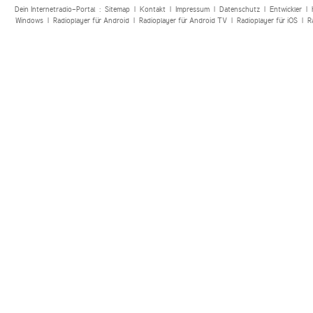
Dein Internetradio-Portal :
Sitemap
|
Kontakt
|
Impressum
|
Datenschutz
|
Entwickler
|
Windows
|
Radioplayer für Android
|
Radioplayer für Android TV
|
Radioplayer für iOS
|
R