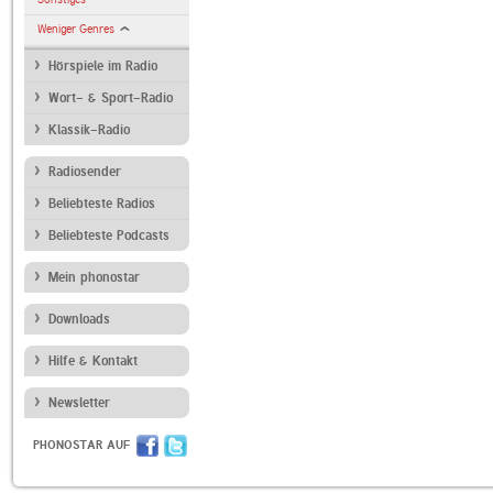
Weniger Genres
Hörspiele im Radio
Wort- & Sport-Radio
Klassik-Radio
Radiosender
Beliebteste Radios
Beliebteste Podcasts
Mein phonostar
Downloads
Hilfe & Kontakt
Newsletter
PHONOSTAR AUF