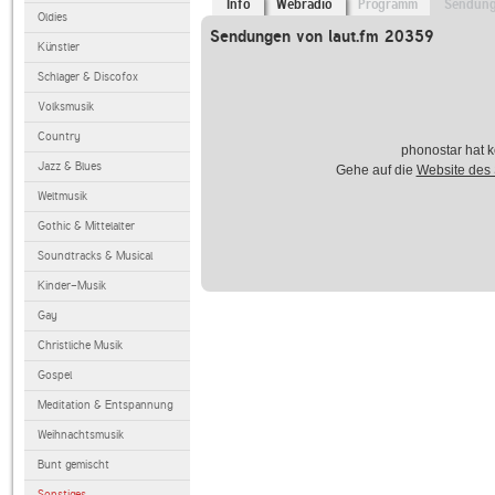
Info
Webradio
Programm
Sendun
Oldies
Sendungen von laut.fm 20359
Künstler
Schlager & Discofox
Volksmusik
Country
phonostar hat k
Jazz & Blues
Gehe auf die
Website des
Weltmusik
Gothic & Mittelalter
Soundtracks & Musical
Kinder-Musik
Gay
Christliche Musik
Gospel
Meditation & Entspannung
Weihnachtsmusik
Bunt gemischt
Sonstiges