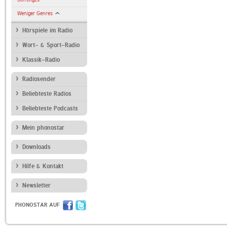
Weniger Genres
Hörspiele im Radio
Wort- & Sport-Radio
Klassik-Radio
Radiosender
Beliebteste Radios
Beliebteste Podcasts
Mein phonostar
Downloads
Hilfe & Kontakt
Newsletter
PHONOSTAR AUF