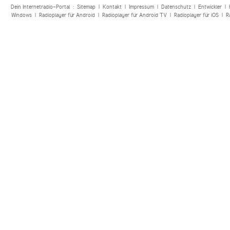
Dein Internetradio-Portal :
Sitemap
|
Kontakt
|
Impressum
|
Datenschutz
|
Entwickler
|
Windows
|
Radioplayer für Android
|
Radioplayer für Android TV
|
Radioplayer für iOS
|
R