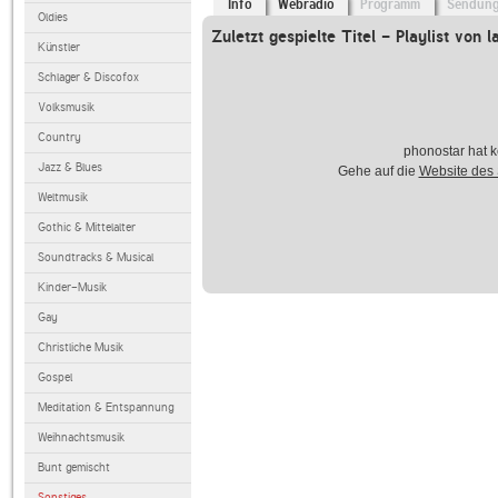
Info
Webradio
Programm
Sendun
Oldies
Zuletzt gespielte Titel - Playlist von l
Künstler
Schlager & Discofox
Volksmusik
Country
phonostar hat k
Jazz & Blues
Gehe auf die
Website des
Weltmusik
Gothic & Mittelalter
Soundtracks & Musical
Kinder-Musik
Gay
Christliche Musik
Gospel
Meditation & Entspannung
Weihnachtsmusik
Bunt gemischt
Sonstiges