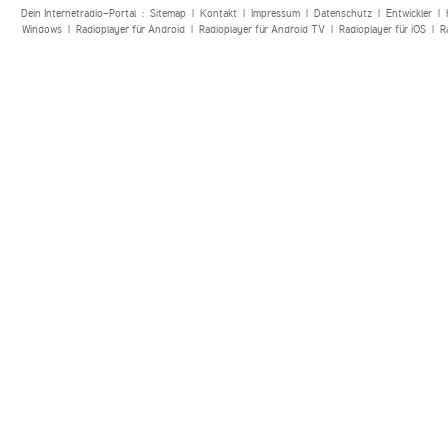
Dein Internetradio-Portal :
Sitemap
|
Kontakt
|
Impressum
|
Datenschutz
|
Entwickler
|
Windows
|
Radioplayer für Android
|
Radioplayer für Android TV
|
Radioplayer für iOS
|
R