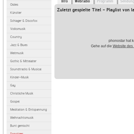
Info
Webradio
Programm
Sendun
Oldies
Zuletzt gespielte Titel - Playlist von l
Künstler
Schlager & Discofox
Volksmusik
Country
phonostar hat k
Jazz & Blues
Gehe auf die
Website des
Weltmusik
Gothic & Mittelalter
Soundtracks & Musical
Kinder-Musik
Gay
Christliche Musik
Gospel
Meditation & Entspannung
Weihnachtsmusik
Bunt gemischt
Sonstiges