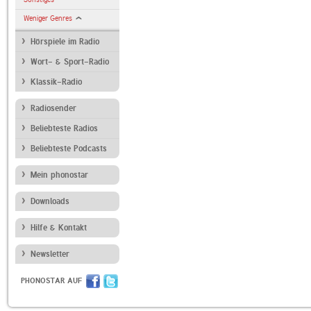
Weniger Genres
Hörspiele im Radio
Wort- & Sport-Radio
Klassik-Radio
Radiosender
Beliebteste Radios
Beliebteste Podcasts
Mein phonostar
Downloads
Hilfe & Kontakt
Newsletter
PHONOSTAR AUF