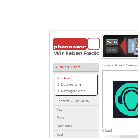
8
Deuts
Top 10
9
Zuletzt
O
A
Home
>
Musik
>
Sonstig
Musik-Radio
Sonstiges
Musikwünsche
Morningshow etc.
Konzerte & Live-Musik
Pop
Dance
Black Music
© laut.fm
Rock