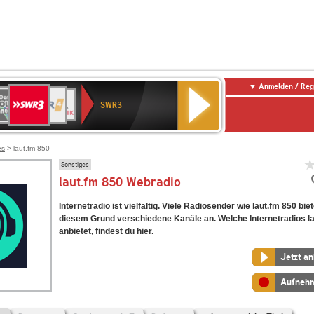
Anmelden / Reg
SWR3
0er
WDR
chlandfunk
NDR
BR-
SWR
SWR3
0er
4
2
KLASSIK
Kultur
LDIE
NTENNE
es
> laut.fm 850
Sonstiges
laut.fm 850 Webradio
Internetradio ist vielfältig. Viele Radiosender wie laut.fm 850 bie
diesem Grund verschiedene Kanäle an. Welche Internetradios l
anbietet, findest du hier.
Jetzt a
Aufneh