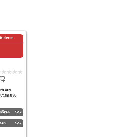
istrieren
ten aus
aut.fm 850
nhören
men