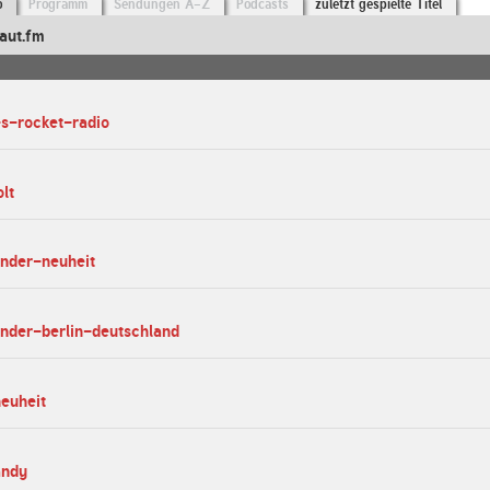
o
Programm
Sendungen A-Z
Podcasts
zuletzt gespielte Titel
aut.fm
-s-rocket-radio
lt
ender-neuheit
ender-berlin-deutschland
neuheit
andy