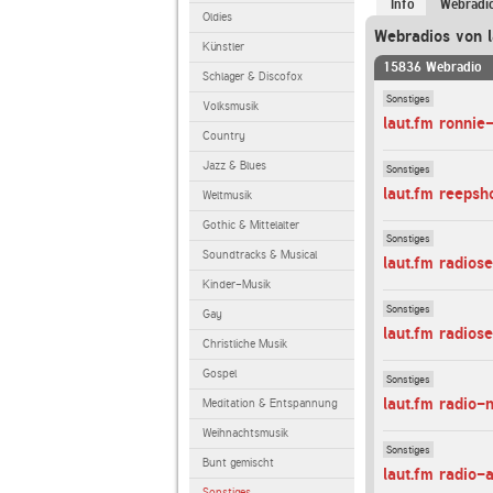
Info
Webradi
Oldies
Webradios von l
Künstler
15836 Webradio
Schlager & Discofox
Sonstiges
Volksmusik
laut.fm ronnie
Country
Jazz & Blues
Sonstiges
laut.fm reepsho
Weltmusik
Gothic & Mittelalter
Sonstiges
Soundtracks & Musical
laut.fm radios
Kinder-Musik
Sonstiges
Gay
laut.fm radios
Christliche Musik
Gospel
Sonstiges
laut.fm radio-
Meditation & Entspannung
Weihnachtsmusik
Sonstiges
Bunt gemischt
laut.fm radio-
Sonstiges