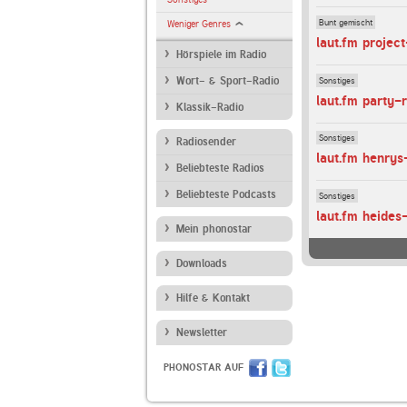
Bunt gemischt
Weniger Genres
laut.fm projec
Hörspiele im Radio
Sonstiges
Wort- & Sport-Radio
laut.fm party-
Klassik-Radio
Sonstiges
Radiosender
laut.fm henrys
Beliebteste Radios
Beliebteste Podcasts
Sonstiges
laut.fm heides
Mein phonostar
Downloads
Hilfe & Kontakt
Newsletter
PHONOSTAR AUF