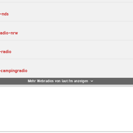
t-nds
radio-nrw
-radio
-campingradio
Mehr Webradios von laut.fm anzeigen