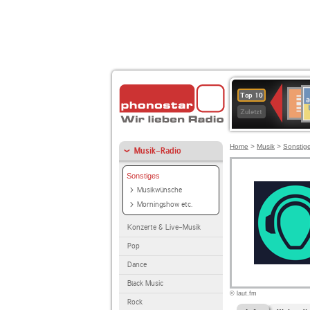
A
Deuts
Top 10
B
Kultu
Zuletzt
Home
>
Musik
>
Sonstig
Musik-Radio
Sonstiges
Musikwünsche
Morningshow etc.
Konzerte & Live-Musik
Pop
Dance
Black Music
© laut.fm
Rock