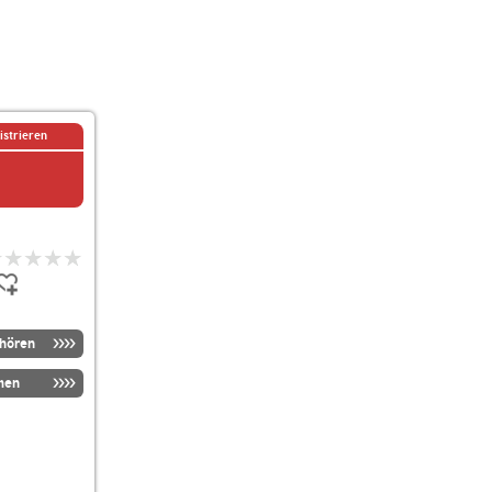
istrieren
nhören
men