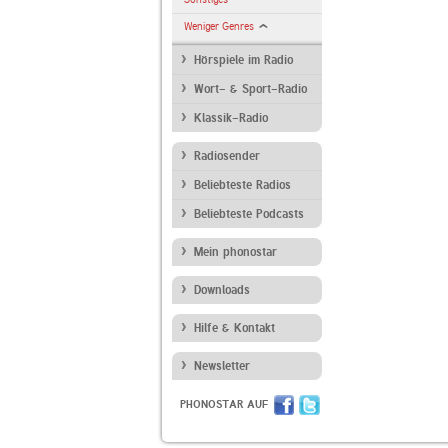
Weniger Genres
Hörspiele im Radio
Wort- & Sport-Radio
Klassik-Radio
Radiosender
Beliebteste Radios
Beliebteste Podcasts
Mein phonostar
Downloads
Hilfe & Kontakt
Newsletter
PHONOSTAR AUF