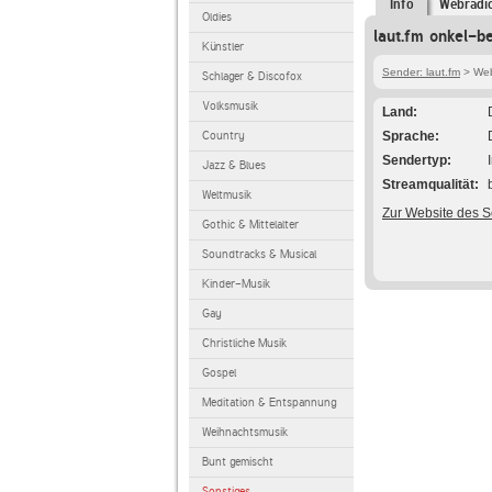
Info
Webradi
Oldies
laut.fm onkel-b
Künstler
Sender: laut.fm
> Webr
Schlager & Discofox
Volksmusik
Land
Country
Sprache
Sendertyp
Jazz & Blues
Streamqualität
Weltmusik
Zur Website des 
Gothic & Mittelalter
Soundtracks & Musical
Kinder-Musik
Gay
Christliche Musik
Gospel
Meditation & Entspannung
Weihnachtsmusik
Bunt gemischt
Sonstiges