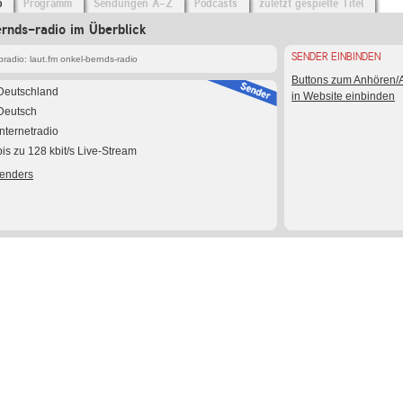
o
Programm
Sendungen A-Z
Podcasts
zuletzt gespielte Titel
ernds-radio im Überblick
SENDER EINBINDEN
adio: laut.fm onkel-bernds-radio
Buttons zum Anhören
Deutschland
in Website einbinden
Deutsch
Internetradio
bis zu 128 kbit/s Live-Stream
Senders