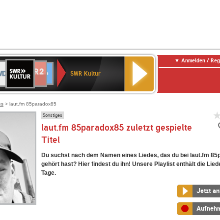
Anmelden / Reg
SWR
DR
NDR
ENNE
80er
SWR3
WDR
BR-
Deutschlandfunk
Deutschlandfunk
Kultur
SWR Kultur
2
ERN
90er
4
KLASSIK
Kultur
OLDIE
ANTENNE
es
> laut.fm 85paradox85
Sonstiges
laut.fm 85paradox85 zuletzt gespielte
Titel
Du suchst nach dem Namen eines Liedes, das du bei laut.fm 8
gehört hast? Hier findest du ihn! Unsere Playlist enthält die Lied
Tage.
Jetzt a
Aufneh