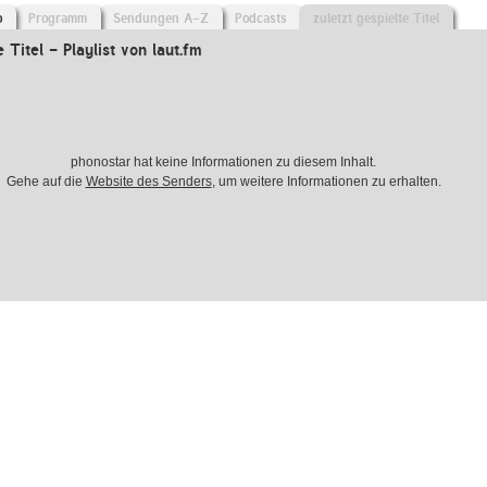
o
Programm
Sendungen A-Z
Podcasts
zuletzt gespielte Titel
e Titel - Playlist von laut.fm
phonostar hat keine Informationen zu diesem Inhalt.
Gehe auf die
Website des Senders
, um weitere Informationen zu erhalten.