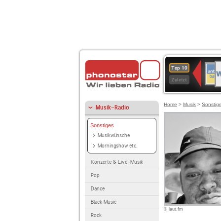
W
ANT
Top 10
2
BAY
Zuletzt
Home
>
Musik
>
Sonstig
Musik-Radio
Sonstiges
Musikwünsche
Morningshow etc.
Konzerte & Live-Musik
Pop
Dance
Black Music
© laut.fm
Rock