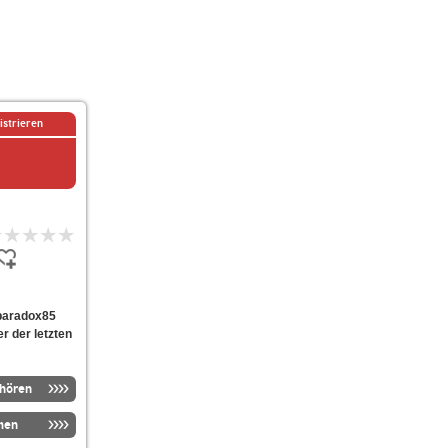
istrieren
5paradox85
er der letzten
nhören
men