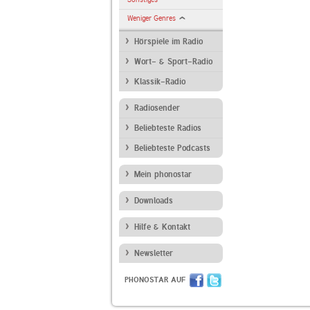
Weniger Genres
Hörspiele im Radio
Wort- & Sport-Radio
Klassik-Radio
Radiosender
Beliebteste Radios
Beliebteste Podcasts
Mein phonostar
Downloads
Hilfe & Kontakt
Newsletter
PHONOSTAR AUF