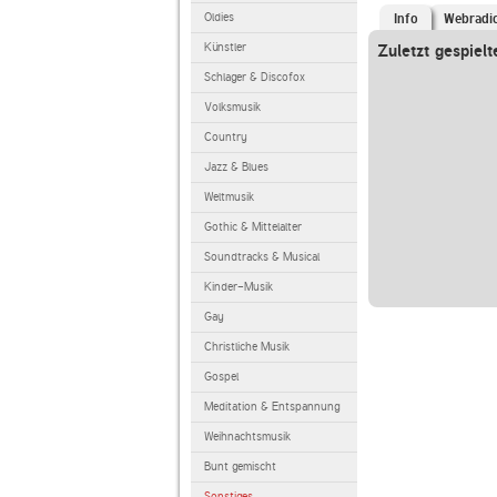
Oldies
Info
Webradi
Künstler
Zuletzt gespielt
Schlager & Discofox
Volksmusik
Country
Jazz & Blues
Weltmusik
Gothic & Mittelalter
Soundtracks & Musical
Kinder-Musik
Gay
Christliche Musik
Gospel
Meditation & Entspannung
Weihnachtsmusik
Bunt gemischt
Sonstiges