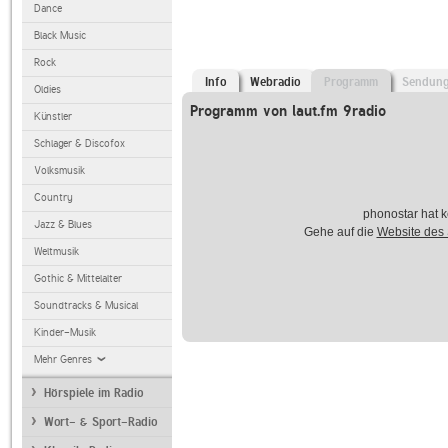
Dance
Black Music
Rock
Info
Webradio
Programm
Sendun
Oldies
Programm von laut.fm 9radio
Künstler
Schlager & Discofox
Volksmusik
Country
phonostar hat k
Jazz & Blues
Gehe auf die
Website des
Weltmusik
Gothic & Mittelalter
Soundtracks & Musical
Kinder-Musik
Mehr Genres
Hörspiele im Radio
Wort- & Sport-Radio