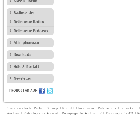
Klassik-Radio
Radiosender
Beliebteste Radios
Beliebteste Podcasts
Mein phonostar
Downloads
Hilfe & Kontakt
Newsletter
PHONOSTAR AUF
Dein Internetradio-Portal :
Sitemap
|
Kontakt
|
Impressum
|
Datenschutz
|
Entwickler
|
Windows
|
Radioplayer für Android
|
Radioplayer für Android TV
|
Radioplayer für iOS
|
R