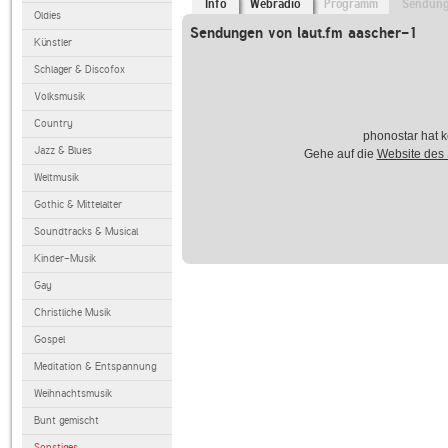
Info
Webradio
Programm
Sendun
Oldies
Sendungen von laut.fm aascher-1
Künstler
Schlager & Discofox
Volksmusik
Country
phonostar hat k
Jazz & Blues
Gehe auf die
Website des
Weltmusik
Gothic & Mittelalter
Soundtracks & Musical
Kinder-Musik
Gay
Christliche Musik
Gospel
Meditation & Entspannung
Weihnachtsmusik
Bunt gemischt
Sonstiges