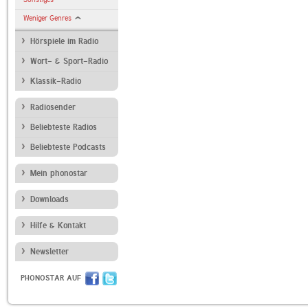
Weniger Genres
Hörspiele im Radio
Wort- & Sport-Radio
Klassik-Radio
Radiosender
Beliebteste Radios
Beliebteste Podcasts
Mein phonostar
Downloads
Hilfe & Kontakt
Newsletter
PHONOSTAR AUF