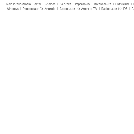
Dein Internetradio-Portal :
Sitemap
|
Kontakt
|
Impressum
|
Datenschutz
|
Entwickler
|
Windows
|
Radioplayer für Android
|
Radioplayer für Android TV
|
Radioplayer für iOS
|
R