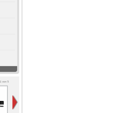
1
von
5