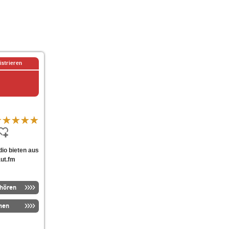
istrieren
adio bieten aus
aut.fm
nhören
men