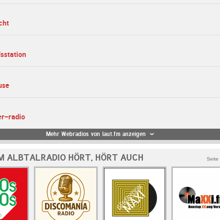
cht
dsstation
use
er-radio
Mehr Webradios von laut.fm anzeigen
M ALBTALRADIO HÖRT, HÖRT AUCH
Seite