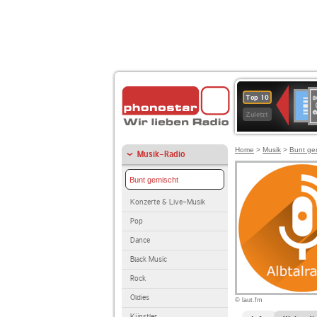
8
Deuts
Top 10
9
Zuletzt
O
A
Home
>
Musik
>
Bunt ge
Musik-Radio
Bunt gemischt
Konzerte & Live-Musik
Pop
Dance
Black Music
Rock
Oldies
© laut.fm
Künstler