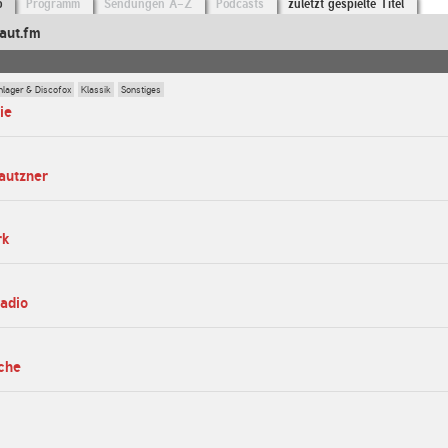
o
Programm
Sendungen A-Z
Podcasts
zuletzt gespielte Titel
aut.fm
hlager & Discofox
Klassik
Sonstiges
ie
bautzner
rk
radio
che