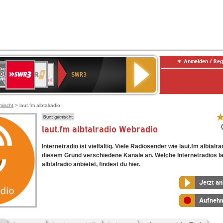
Anmelden / Reg
SWR3
0er
WDR
chlandfunk
NDR
BR-
SWR
SWR3
0er
4
2
KLASSIK
Kultur
LDIE
NTENNE
mischt
> laut.fm albtalradio
Bunt gemischt
laut.fm albtalradio Webradio
Internetradio ist vielfältig. Viele Radiosender wie laut.fm albtalr
diesem Grund verschiedene Kanäle an. Welche Internetradios l
albtalradio anbietet, findest du hier.
Jetzt a
Aufneh