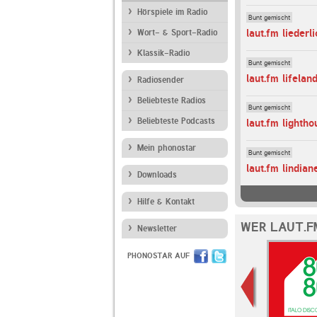
Hörspiele im Radio
Bunt gemischt
laut.fm liederli
Wort- & Sport-Radio
Klassik-Radio
Bunt gemischt
laut.fm lifelan
Radiosender
Beliebteste Radios
Bunt gemischt
Beliebteste Podcasts
laut.fm lightho
Mein phonostar
Bunt gemischt
laut.fm lindian
Downloads
Hilfe & Kontakt
WER LAUT.F
Newsletter
PHONOSTAR AUF