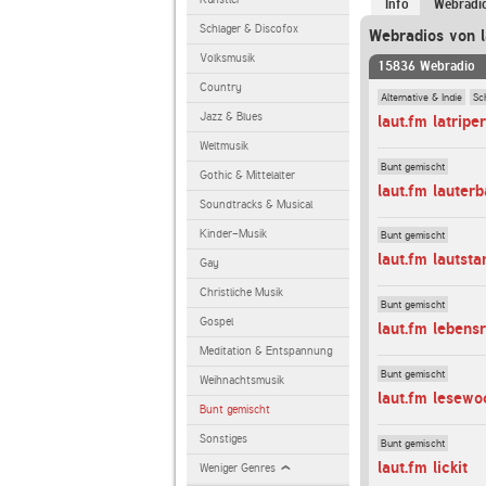
Info
Webradi
Schlager & Discofox
Webradios von l
Volksmusik
15836 Webradio
Country
Alternative & Indie
Sc
Jazz & Blues
laut.fm latriper
Weltmusik
Bunt gemischt
Gothic & Mittelalter
laut.fm lauter
Soundtracks & Musical
Kinder-Musik
Bunt gemischt
laut.fm lautsta
Gay
Christliche Musik
Bunt gemischt
Gospel
laut.fm lebens
Meditation & Entspannung
Bunt gemischt
Weihnachtsmusik
laut.fm lesewo
Bunt gemischt
Sonstiges
Bunt gemischt
laut.fm lickit
Weniger Genres