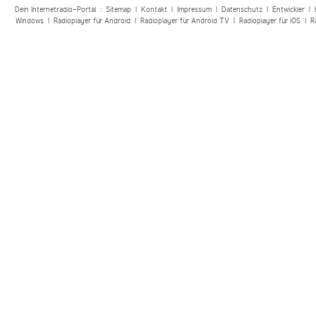
Dein Internetradio-Portal :
Sitemap
|
Kontakt
|
Impressum
|
Datenschutz
|
Entwickler
|
Windows
|
Radioplayer für Android
|
Radioplayer für Android TV
|
Radioplayer für iOS
|
R