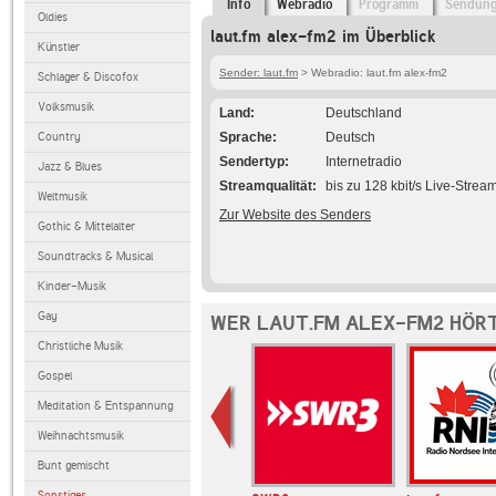
Info
Webradio
Programm
Sendun
Oldies
laut.fm alex-fm2 im Überblick
Künstler
Sender: laut.fm
> Webradio: laut.fm alex-fm2
Schlager & Discofox
Volksmusik
Land
Deutschland
Country
Sprache
Deutsch
Sendertyp
Internetradio
Jazz & Blues
Streamqualität
bis zu 128 kbit/s Live-Strea
Weltmusik
Zur Website des Senders
Gothic & Mittelalter
Soundtracks & Musical
Kinder-Musik
Gay
WER LAUT.FM ALEX-FM2 HÖRT
Christliche Musik
Gospel
Meditation & Entspannung
Weihnachtsmusik
Bunt gemischt
Sonstiges