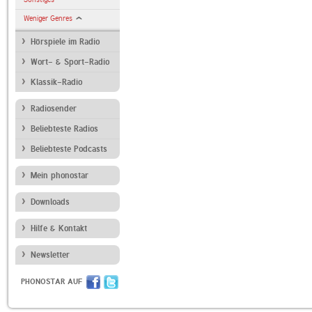
Weniger Genres
Hörspiele im Radio
Wort- & Sport-Radio
Klassik-Radio
Radiosender
Beliebteste Radios
Beliebteste Podcasts
Mein phonostar
Downloads
Hilfe & Kontakt
Newsletter
PHONOSTAR AUF