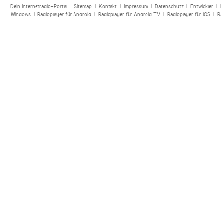
Dein Internetradio-Portal :
Sitemap
|
Kontakt
|
Impressum
|
Datenschutz
|
Entwickler
|
Windows
|
Radioplayer für Android
|
Radioplayer für Android TV
|
Radioplayer für iOS
|
R