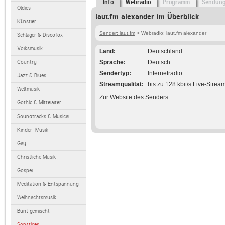
Info
Webradio
Programm
Sendun
Oldies
laut.fm alexander im Überblick
Künstler
Sender: laut.fm
> Webradio: laut.fm alexander
Schlager & Discofox
Volksmusik
Land
Deutschland
Country
Sprache
Deutsch
Sendertyp
Internetradio
Jazz & Blues
Streamqualität
bis zu 128 kbit/s Live-Strea
Weltmusik
Zur Website des Senders
Gothic & Mittelalter
Soundtracks & Musical
Kinder-Musik
Gay
Christliche Musik
Gospel
Meditation & Entspannung
Weihnachtsmusik
Bunt gemischt
Sonstiges