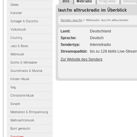
Info
Webradio
Programm
Sendun
Oldies
laut.fm alltruckradio im Überblick
Künstler
Sender: laut.fm
> Webradio: laut.fm alltruckradio
Schlager & Discofox
Volksmusik
Land
Deutschland
Country
Sprache
Deutsch
Sendertyp
Internetradio
Jazz & Blues
Streamqualität
bis zu 128 kbit/s Live-Strea
Weltmusik
Zur Website des Senders
Gothic & Mittelalter
Soundtracks & Musical
Kinder-Musik
Gay
Christliche Musik
Gospel
Meditation & Entspannung
Weihnachtsmusik
Bunt gemischt
Sonstiges