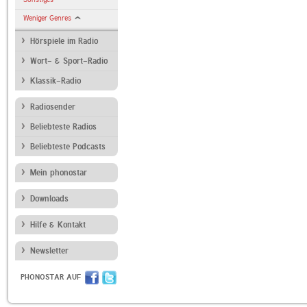
Weniger Genres
Hörspiele im Radio
Wort- & Sport-Radio
Klassik-Radio
Radiosender
Beliebteste Radios
Beliebteste Podcasts
Mein phonostar
Downloads
Hilfe & Kontakt
Newsletter
PHONOSTAR AUF