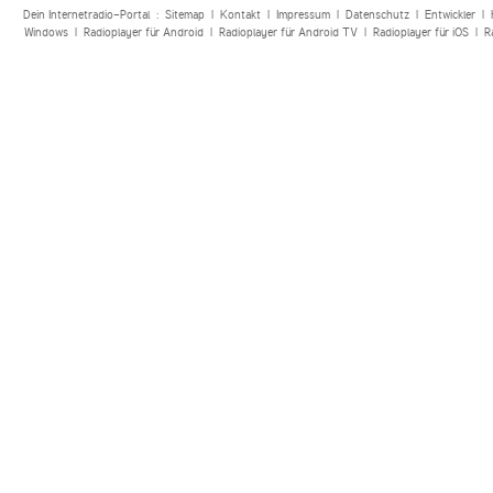
Dein Internetradio-Portal :
Sitemap
|
Kontakt
|
Impressum
|
Datenschutz
|
Entwickler
|
Windows
|
Radioplayer für Android
|
Radioplayer für Android TV
|
Radioplayer für iOS
|
R