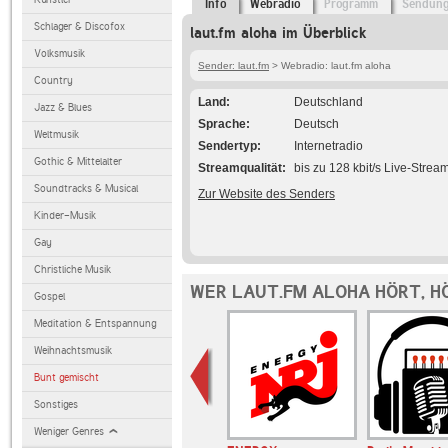
Info
Webradio
Programm
Sendun
Schlager & Discofox
laut.fm aloha im Überblick
Volksmusik
Sender: laut.fm
> Webradio: laut.fm aloha
Country
Land
Deutschland
Jazz & Blues
Sprache
Deutsch
Weltmusik
Sendertyp
Internetradio
Gothic & Mittelalter
Streamqualität
bis zu 128 kbit/s Live-Strea
Soundtracks & Musical
Zur Website des Senders
Kinder-Musik
Gay
Christliche Musik
WER LAUT.FM ALOHA HÖRT, H
Gospel
Meditation & Entspannung
Weihnachtsmusik
Bunt gemischt
Sonstiges
Weniger Genres