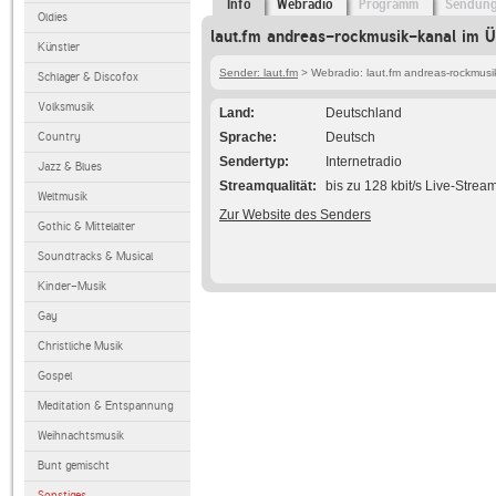
Info
Webradio
Programm
Sendun
Oldies
laut.fm andreas-rockmusik-kanal im Ü
Künstler
Sender: laut.fm
> Webradio: laut.fm andreas-rockmusi
Schlager & Discofox
Volksmusik
Land
Deutschland
Country
Sprache
Deutsch
Sendertyp
Internetradio
Jazz & Blues
Streamqualität
bis zu 128 kbit/s Live-Strea
Weltmusik
Zur Website des Senders
Gothic & Mittelalter
Soundtracks & Musical
Kinder-Musik
Gay
Christliche Musik
Gospel
Meditation & Entspannung
Weihnachtsmusik
Bunt gemischt
Sonstiges