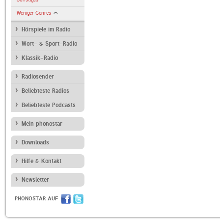
Weniger Genres
Hörspiele im Radio
Wort- & Sport-Radio
Klassik-Radio
Radiosender
Beliebteste Radios
Beliebteste Podcasts
Mein phonostar
Downloads
Hilfe & Kontakt
Newsletter
PHONOSTAR AUF