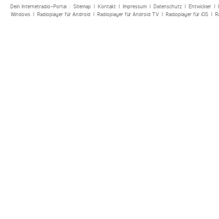
Dein Internetradio-Portal :
Sitemap
|
Kontakt
|
Impressum
|
Datenschutz
|
Entwickler
|
Windows
|
Radioplayer für Android
|
Radioplayer für Android TV
|
Radioplayer für iOS
|
R