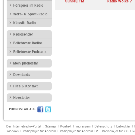
Sunray FM
Radio Wolke 7
Hörspiele im Radio
Wort- & Sport-Radio
Klassik-Radio
Radiosender
Beliebteste Radios
Beliebteste Podcasts
Mein phonostar
Downloads
Hilfe & Kontakt
Newsletter
PHONOSTAR AUF
Dein Internetradio-Portal :
Sitemap
|
Kontakt
|
Impressum
|
Datenschutz
|
Entwickler
|
Windows
|
Radioplayer für Android
|
Radioplayer für Android TV
|
Radioplayer für iOS
|
R