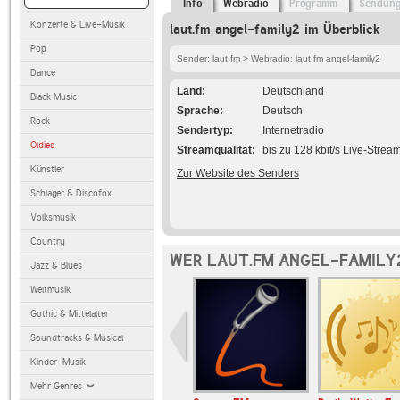
Info
Webradio
Programm
Sendun
Konzerte & Live-Musik
laut.fm angel-family2 im Überblick
Pop
Sender: laut.fm
> Webradio: laut.fm angel-family2
Dance
Land
Deutschland
Black Music
Sprache
Deutsch
Rock
Sendertyp
Internetradio
Oldies
Streamqualität
bis zu 128 kbit/s Live-Strea
Künstler
Zur Website des Senders
Schlager & Discofox
Volksmusik
Country
WER LAUT.FM ANGEL-FAMILY2
Jazz & Blues
Weltmusik
Gothic & Mittelalter
Soundtracks & Musical
Kinder-Musik
Mehr Genres