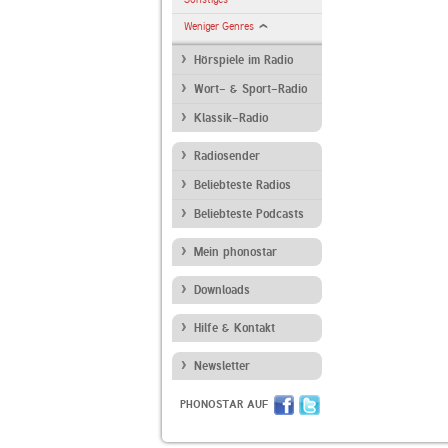
Weniger Genres
Hörspiele im Radio
Wort- & Sport-Radio
Klassik-Radio
Radiosender
Beliebteste Radios
Beliebteste Podcasts
Mein phonostar
Downloads
Hilfe & Kontakt
Newsletter
PHONOSTAR AUF