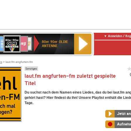
Anmelden / Reg
80er
eutschlandfunk
SWR3
WDR
SWR
80er 90er OLDIE
90er
4
Kultur
ANTENNE
OLDIE
ANTENNE
es
> laut.fm angfurten-fm
Sonstiges
laut.fm angfurten-fm zuletzt gespielte
Titel
Du suchst nach dem Namen eines Liedes, das du bei laut.fm an
gehört hast? Hier findest du ihn! Unsere Playlist enthält die Lied
Tage.
Jetzt a
Aufneh