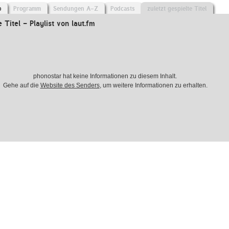
o
Programm
Sendungen A-Z
Podcasts
zuletzt gespielte Titel
e Titel - Playlist von laut.fm
phonostar hat keine Informationen zu diesem Inhalt.
Gehe auf die
Website des Senders
, um weitere Informationen zu erhalten.