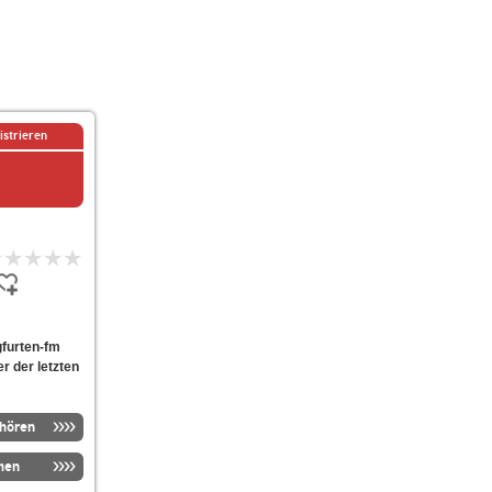
istrieren
gfurten-fm
er der letzten
nhören
men