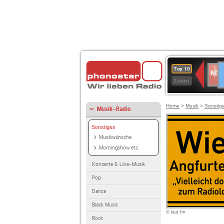
D
NDR
Top 10
2
Zuletzt
Home
>
Musik
>
Sonstig
Musik-Radio
Sonstiges
Musikwünsche
Morningshow etc.
Konzerte & Live-Musik
Pop
Dance
Black Music
© laut.fm
Rock