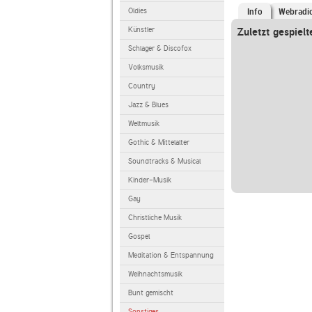
Oldies
Info
Webradi
Künstler
Zuletzt gespielt
Schlager & Discofox
Volksmusik
Country
Jazz & Blues
Weltmusik
Gothic & Mittelalter
Soundtracks & Musical
Kinder-Musik
Gay
Christliche Musik
Gospel
Meditation & Entspannung
Weihnachtsmusik
Bunt gemischt
Sonstiges