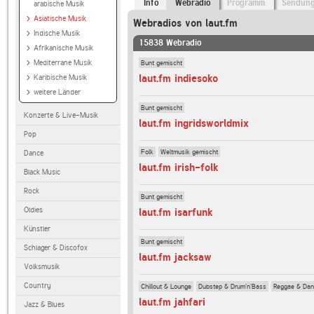
Info
Webradio
Programm
Sendun
arabische Musik
Asiatische Musik
Webradios von laut.fm
Indische Musik
15838 Webradio
Afrikanische Musik
Bunt gemischt
Mediterrane Musik
laut.fm indiesoko
Karibische Musik
weitere Länder
Bunt gemischt
Konzerte & Live-Musik
laut.fm ingridsworldmix
Pop
Folk
Weltmusik gemischt
Dance
laut.fm irish-folk
Black Music
Rock
Bunt gemischt
Oldies
laut.fm isarfunk
Künstler
Bunt gemischt
Schlager & Discofox
laut.fm jacksaw
Volksmusik
Country
Chillout & Lounge
Dubstep & Drum'n'Bass
Reggae & Dan
laut.fm jahfari
Jazz & Blues