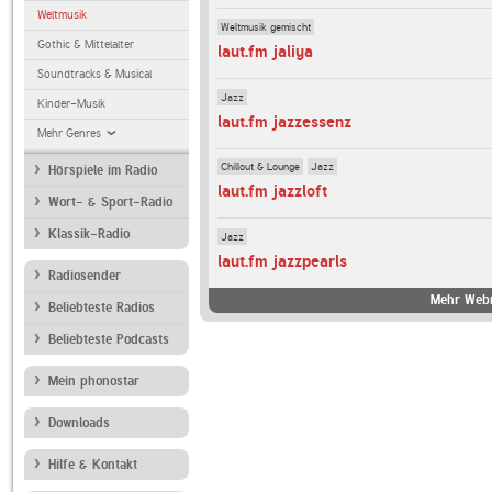
Weltmusik
Weltmusik gemischt
Gothic & Mittelalter
laut.fm jaliya
Soundtracks & Musical
Jazz
Kinder-Musik
laut.fm jazzessenz
Mehr Genres
Chillout & Lounge
Jazz
Hörspiele im Radio
laut.fm jazzloft
Wort- & Sport-Radio
Klassik-Radio
Jazz
laut.fm jazzpearls
Radiosender
Mehr Webr
Beliebteste Radios
Beliebteste Podcasts
Mein phonostar
Downloads
Hilfe & Kontakt