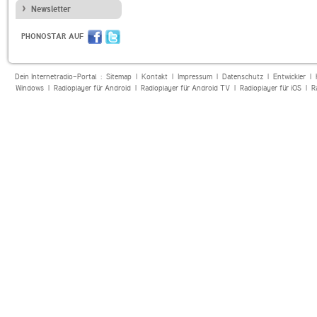
Newsletter
PHONOSTAR AUF
Dein Internetradio-Portal :
Sitemap
|
Kontakt
|
Impressum
|
Datenschutz
|
Entwickler
|
Windows
|
Radioplayer für Android
|
Radioplayer für Android TV
|
Radioplayer für iOS
|
R