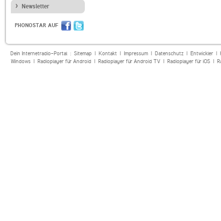
Newsletter
PHONOSTAR AUF
Dein Internetradio-Portal :
Sitemap
|
Kontakt
|
Impressum
|
Datenschutz
|
Entwickler
|
Windows
|
Radioplayer für Android
|
Radioplayer für Android TV
|
Radioplayer für iOS
|
R