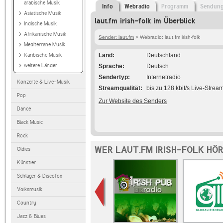
arabische Musik
Info
Webradio
Programm
Sendun
Asiatische Musik
laut.fm irish-folk im Überblick
Indische Musik
Afrikanische Musik
Sender: laut.fm
> Webradio: laut.fm irish-folk
Mediterrane Musik
Karibische Musik
Land
Deutschland
weitere Länder
Sprache
Deutsch
Sendertyp
Internetradio
Konzerte & Live-Musik
Streamqualität
bis zu 128 kbit/s Live-Strea
Pop
Zur Website des Senders
Dance
Black Music
Rock
WER LAUT.FM IRISH-FOLK HÖ
Oldies
Künstler
Schlager & Discofox
Volksmusik
Country
Jazz & Blues