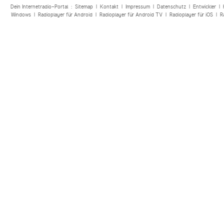
Dein Internetradio-Portal :
Sitemap
|
Kontakt
|
Impressum
|
Datenschutz
|
Entwickler
|
Windows
|
Radioplayer für Android
|
Radioplayer für Android TV
|
Radioplayer für iOS
|
R