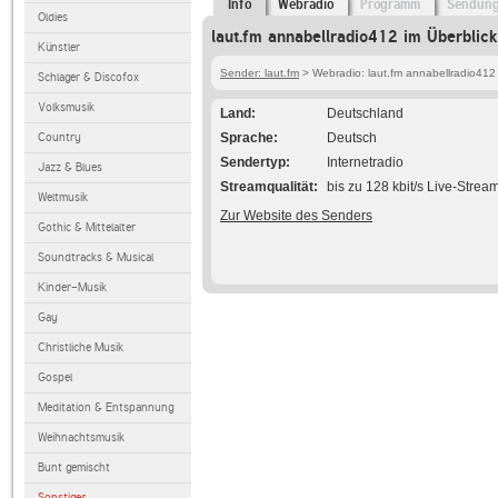
Info
Webradio
Programm
Sendun
Oldies
laut.fm annabellradio412 im Überblick
Künstler
Sender: laut.fm
> Webradio: laut.fm annabellradio412
Schlager & Discofox
Volksmusik
Land
Deutschland
Country
Sprache
Deutsch
Sendertyp
Internetradio
Jazz & Blues
Streamqualität
bis zu 128 kbit/s Live-Strea
Weltmusik
Zur Website des Senders
Gothic & Mittelalter
Soundtracks & Musical
Kinder-Musik
Gay
Christliche Musik
Gospel
Meditation & Entspannung
Weihnachtsmusik
Bunt gemischt
Sonstiges