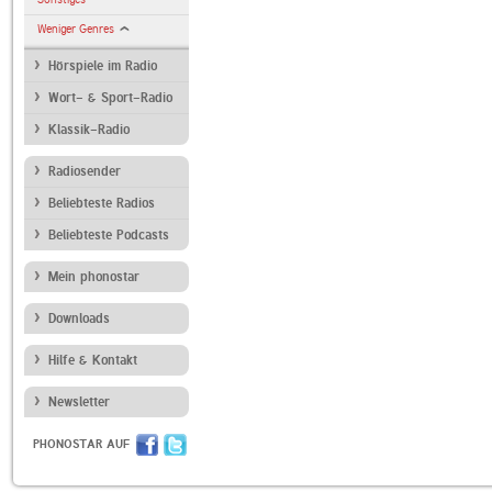
Weniger Genres
Hörspiele im Radio
Wort- & Sport-Radio
Klassik-Radio
Radiosender
Beliebteste Radios
Beliebteste Podcasts
Mein phonostar
Downloads
Hilfe & Kontakt
Newsletter
PHONOSTAR AUF