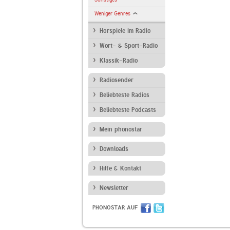
Weniger Genres
Hörspiele im Radio
Wort- & Sport-Radio
Klassik-Radio
Radiosender
Beliebteste Radios
Beliebteste Podcasts
Mein phonostar
Downloads
Hilfe & Kontakt
Newsletter
PHONOSTAR AUF