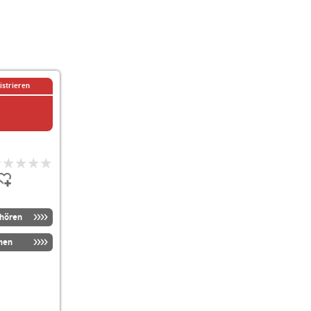
istrieren
nhören
men