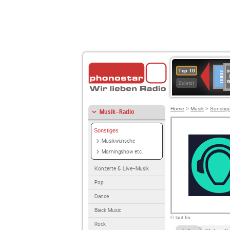
8
Deuts
Top 10
9
Zuletzt
O
A
Home
>
Musik
>
Sonstig
Musik-Radio
Sonstiges
Musikwünsche
Morningshow etc.
Konzerte & Live-Musik
Pop
Dance
Black Music
© laut.fm
Rock