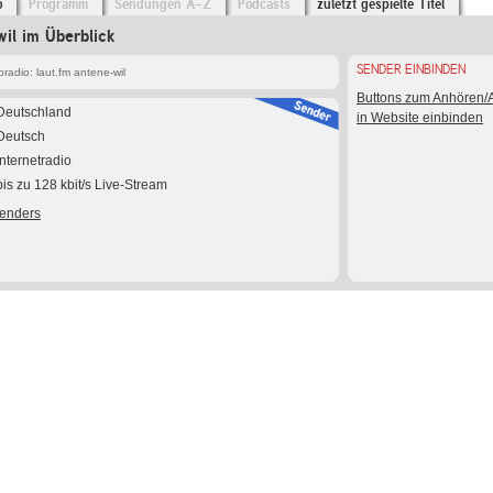
o
Programm
Sendungen A-Z
Podcasts
zuletzt gespielte Titel
wil im Überblick
SENDER EINBINDEN
adio: laut.fm antene-wil
Buttons zum Anhören
Deutschland
in Website einbinden
Deutsch
Internetradio
bis zu 128 kbit/s Live-Stream
Senders