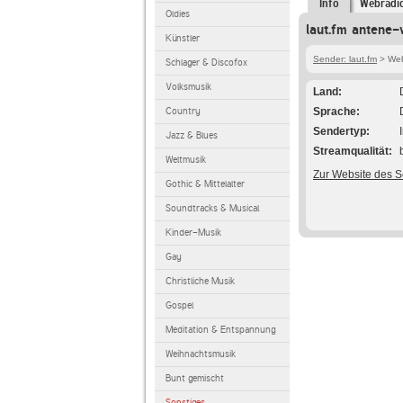
Info
Webradi
Oldies
laut.fm antene-
Künstler
Sender: laut.fm
> Webr
Schlager & Discofox
Volksmusik
Land
Country
Sprache
Sendertyp
Jazz & Blues
Streamqualität
Weltmusik
Zur Website des 
Gothic & Mittelalter
Soundtracks & Musical
Kinder-Musik
Gay
Christliche Musik
Gospel
Meditation & Entspannung
Weihnachtsmusik
Bunt gemischt
Sonstiges