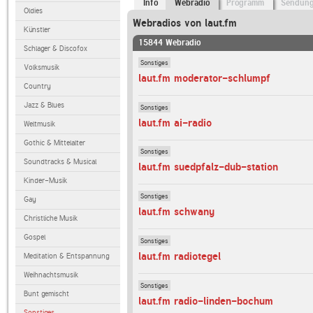
Info
Webradio
Programm
Sendun
Oldies
Webradios von laut.fm
Künstler
15844 Webradio
Schlager & Discofox
Sonstiges
Volksmusik
laut.fm moderator-schlumpf
Country
Jazz & Blues
Sonstiges
laut.fm ai-radio
Weltmusik
Gothic & Mittelalter
Sonstiges
Soundtracks & Musical
laut.fm suedpfalz-dub-station
Kinder-Musik
Sonstiges
Gay
laut.fm schwany
Christliche Musik
Gospel
Sonstiges
laut.fm radiotegel
Meditation & Entspannung
Weihnachtsmusik
Sonstiges
Bunt gemischt
laut.fm radio-linden-bochum
Sonstiges