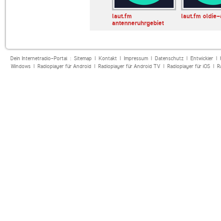
antenne-koeln
laut.fm antennewitten
laut.fm
laut.fm oldie
antenneruhrgebiet
Dein Internetradio-Portal :
Sitemap
|
Kontakt
|
Impressum
|
Datenschutz
|
Entwickler
|
Windows
|
Radioplayer für Android
|
Radioplayer für Android TV
|
Radioplayer für iOS
|
R