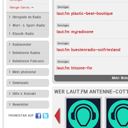
Sonstiges
Weniger Genres
laut.fm plastic-beat-boutique
Hörspiele im Radio
Sonstiges
Wort- & Sport-Radio
laut.fm myradioone
Klassik-Radio
Sonstiges
Radiosender
laut.fm kuestenradio-ostfriesland
Beliebteste Radios
Beliebteste Podcasts
Sonstiges
laut.fm hitzone-fm
Mein phonostar
Mehr Webr
Downloads
WER LAUT.FM ANTENNE-COTT
Hilfe & Kontakt
Newsletter
PHONOSTAR AUF