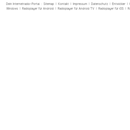
Dein Internetradio-Portal :
Sitemap
|
Kontakt
|
Impressum
|
Datenschutz
|
Entwickler
|
Windows
|
Radioplayer für Android
|
Radioplayer für Android TV
|
Radioplayer für iOS
|
R