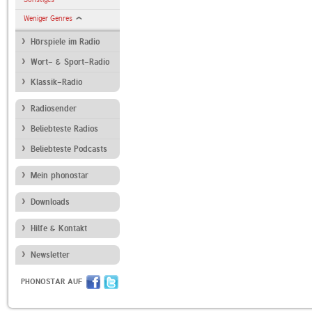
Weniger Genres
Hörspiele im Radio
Wort- & Sport-Radio
Klassik-Radio
Radiosender
Beliebteste Radios
Beliebteste Podcasts
Mein phonostar
Downloads
Hilfe & Kontakt
Newsletter
PHONOSTAR AUF