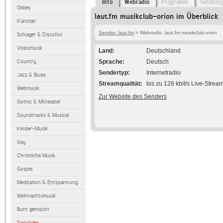
Info
Webradio
Programm
Sendun
Oldies
laut.fm musikclub-orion im Überblick
Künstler
Sender: laut.fm
> Webradio: laut.fm musikclub-orion
Schlager & Discofox
Volksmusik
Land
Deutschland
Country
Sprache
Deutsch
Sendertyp
Internetradio
Jazz & Blues
Streamqualität
bis zu 128 kbit/s Live-Strea
Weltmusik
Zur Website des Senders
Gothic & Mittelalter
Soundtracks & Musical
Kinder-Musik
Gay
Christliche Musik
Gospel
Meditation & Entspannung
Weihnachtsmusik
Bunt gemischt
Sonstiges