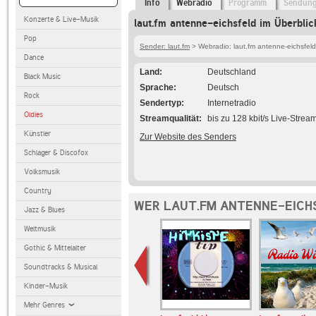
Info
Webradio
Programm
Sendun
Konzerte & Live-Musik
laut.fm antenne-eichsfeld im Überblic
Pop
Sender: laut.fm
> Webradio: laut.fm antenne-eichsfeld
Dance
Land
Deutschland
Black Music
Sprache
Deutsch
Rock
Sendertyp
Internetradio
Oldies
Streamqualität
bis zu 128 kbit/s Live-Strea
Künstler
Zur Website des Senders
Schlager & Discofox
Volksmusik
Country
WER LAUT.FM ANTENNE-EICH
Jazz & Blues
Weltmusik
Gothic & Mittelalter
Soundtracks & Musical
Kinder-Musik
Mehr Genres