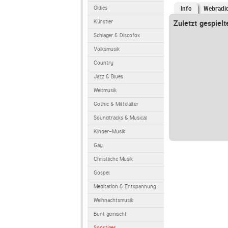
Oldies
Info
Webradi
Künstler
Zuletzt gespielt
Schlager & Discofox
Volksmusik
Country
Jazz & Blues
Weltmusik
Gothic & Mittelalter
Soundtracks & Musical
Kinder-Musik
Gay
Christliche Musik
Gospel
Meditation & Entspannung
Weihnachtsmusik
Bunt gemischt
Sonstiges