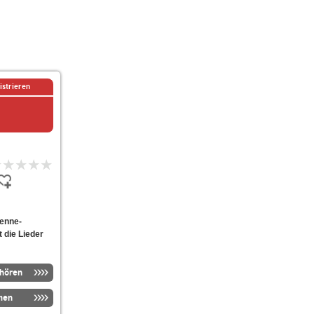
istrieren
tenne-
t die Lieder
nhören
men