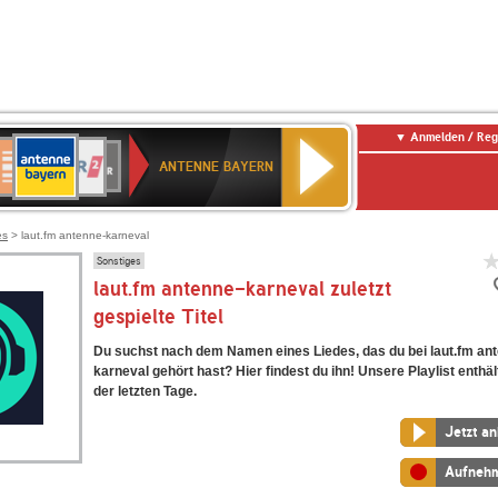
Anmelden / Reg
ANTENNE
eutschlandfunk
WDR
Deutschlandfunk
80er
SWR3
WDR
NDR
SWR
BAYERN
ANTENNE BAYERN
ltur
2
SIK
90er
4
2
Kultur
OLDIE
ANTENNE
es
> laut.fm antenne-karneval
Sonstiges
laut.fm antenne-karneval zuletzt
gespielte Titel
Du suchst nach dem Namen eines Liedes, das du bei laut.fm an
karneval gehört hast? Hier findest du ihn! Unsere Playlist enthäl
der letzten Tage.
Jetzt a
Aufneh