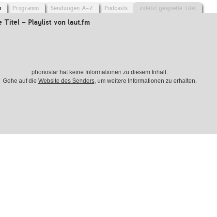
o
Programm
Sendungen A-Z
Podcasts
zuletzt gespielte Titel
e Titel - Playlist von laut.fm
phonostar hat keine Informationen zu diesem Inhalt.
Gehe auf die
Website des Senders
, um weitere Informationen zu erhalten.