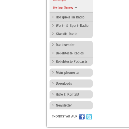
Weniger Genres
Hörspiele im Radio
Wort- & Sport-Radio
Klassik-Radio
Radiosender
Beliebteste Radios
Beliebteste Podcasts
Mein phonostar
Downloads
Hilfe & Kontakt
Newsletter
PHONOSTAR AUF