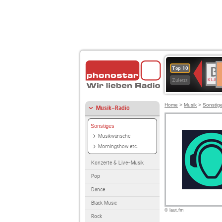
D
BR-
Top 10
Ku
KLAS
Zuletzt
Home
>
Musik
>
Sonstig
Musik-Radio
Sonstiges
Musikwünsche
Morningshow etc.
Konzerte & Live-Musik
Pop
Dance
Black Music
© laut.fm
Rock