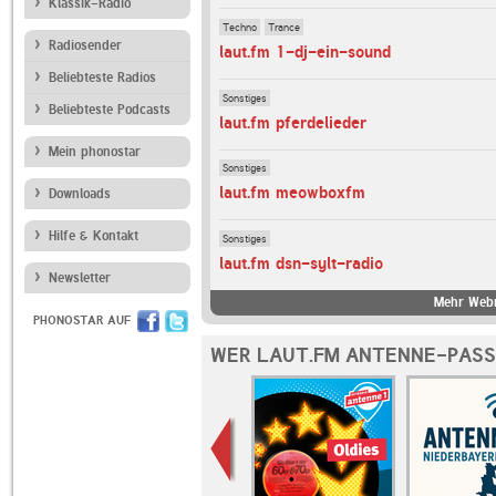
Klassik-Radio
Techno
Trance
Radiosender
laut.fm 1-dj-ein-sound
Beliebteste Radios
Sonstiges
Beliebteste Podcasts
laut.fm pferdelieder
Mein phonostar
Sonstiges
laut.fm meowboxfm
Downloads
Hilfe & Kontakt
Sonstiges
laut.fm dsn-sylt-radio
Newsletter
Mehr Webr
PHONOSTAR AUF
WER LAUT.FM ANTENNE-PASS