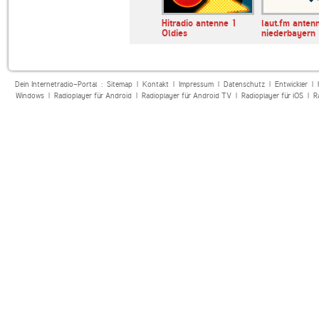
nne
R.SH
Hitradio antenne 1
laut.fm anten
Oldies
niederbayern
Dein Internetradio-Portal :
Sitemap
|
Kontakt
|
Impressum
|
Datenschutz
|
Entwickler
|
Windows
|
Radioplayer für Android
|
Radioplayer für Android TV
|
Radioplayer für iOS
|
R