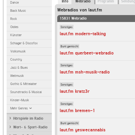
Info
Webradio
Programm
Sendun
Dance
Webradios von laut.fm
Black Music
15831 Webradio
Rock
Sonstiges
Oldies
laut.fm modern-talking
Künstler
Schlager & Discofox
Bunt gemischt
Volksmusik
laut.fm querbeet-webradio
Country
Sonstiges
Jazz & Blues
laut.fm msh-musik-radio
Weltmusik
Gothic & Mittelalter
Sonstiges
laut.fm kratz3r
Soundtracks & Musical
Kinder-Musik
Sonstiges
Mehr Genres
laut.fm bremen-1
Hörspiele im Radio
Bunt gemischt
Wort- & Sport-Radio
laut.fm yeswecannabis