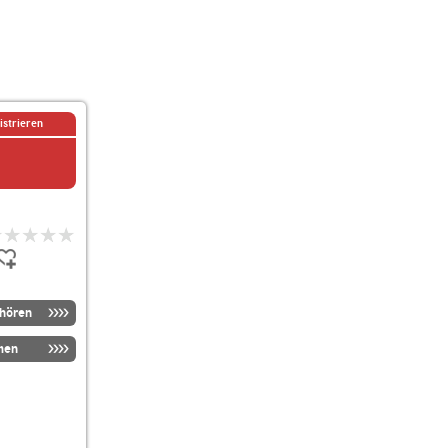
istrieren
nhören
men