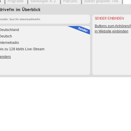
o
Programm
Sendungen A-Z
Podcasts
zuletzt gespielte Titel
adrivefm im Überblick
SENDER EINBINDEN
adio: laut.fm streetzadrivefm
Buttons zum Anhören
Deutschland
in Website einbinden
Deutsch
Internetradio
bis zu 128 kbit/s Live-Stream
Senders