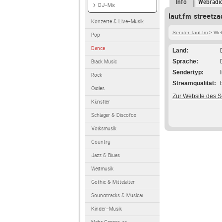
Info
Webradi
DJ-Mix
laut.fm streetz
Konzerte & Live-Musik
Sender: laut.fm
> Webr
Pop
Dance
Land
Sprache
Black Music
Sendertyp
Rock
Streamqualität
Oldies
Zur Website des 
Künstler
Schlager & Discofox
Volksmusik
Country
Jazz & Blues
Weltmusik
Gothic & Mittelalter
Soundtracks & Musical
Kinder-Musik