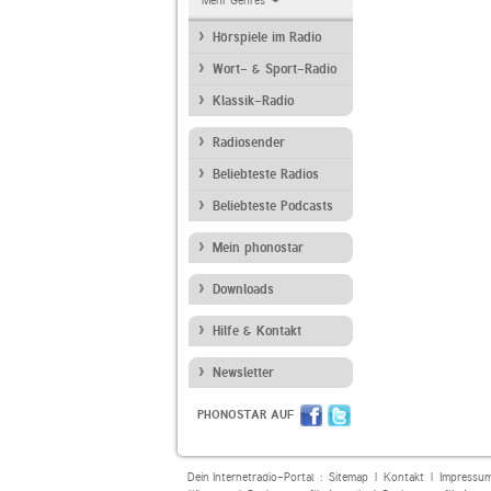
Mehr Genres
Hörspiele im Radio
Wort- & Sport-Radio
Klassik-Radio
Radiosender
Beliebteste Radios
Beliebteste Podcasts
Mein phonostar
Downloads
Hilfe & Kontakt
Newsletter
PHONOSTAR AUF
Dein Internetradio-Portal :
Sitemap
|
Kontakt
|
Impressu