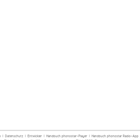
m
|
Datenschutz
|
Entwickler
|
Handbuch phonostar-Player
|
Handbuch phonostar Radio-App