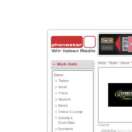
S
80er
Top 10
90er
Zuletzt
OLDI
ANT
Home
>
Musik
>
Dance
Musik-Radio
Dance
Techno
House
Trance
Hardcore
Electro
Chillout & Lounge
Dubstep &
Drum'n'Bass
© laut.fm
Eurodance