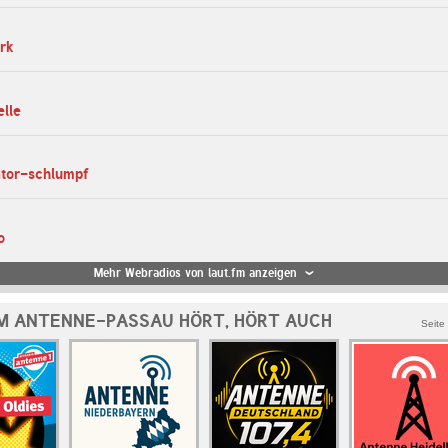
rk
elle
ator-schlumpf
o
Mehr Webradios von laut.fm anzeigen
M ANTENNE-PASSAU HÖRT, HÖRT AUCH
Seite