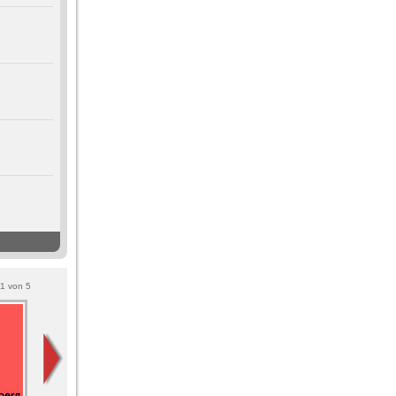
1
von
5