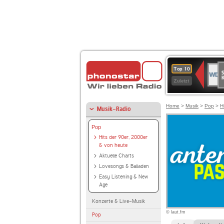
S
WDR
Top 10
Ku
2
Zuletzt
Home
>
Musik
>
Pop
>
H
Musik-Radio
Pop
Hits der 90er, 2000er
& von heute
Aktuelle Charts
Lovesongs & Balladen
Easy Listening & New
Age
Konzerte & Live-Musik
© laut.fm
Pop