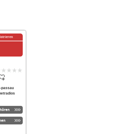
istrieren
ne-passau
netradios
nhören
men