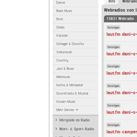
Info
Webradi
Dance
Webradios von l
Black Music
15831 Webradio
Rock
Sonstiges
Oldies
laut.fm dani-
Künstler
Schlager & Discofox
Sonstiges
Volksmusik
laut.fm dani-s
Country
Sonstiges
Jazz & Blues
laut.fm dani-s
Weltmusik
Gothic & Mittelalter
Sonstiges
laut.fm dani-s
Soundtracks & Musical
Kinder-Musik
Sonstiges
Mehr Genres
laut.fm dani-s
Hörspiele im Radio
Sonstiges
Wort- & Sport-Radio
laut.fm campe