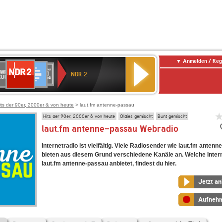
Anmelden / Reg
NDR
WR
Deutschlandfunk
SWR3
WDR
BR-
Deutschlandfunk
ANTENNE
80er
2
NDR 2
ltur
4
KLASSIK
Kultur
BAYERN
90er
OLDIE
ANTENNE
its der 90er, 2000er & von heute
> laut.fm antenne-passau
Hits der 90er, 2000er & von heute
Oldies gemischt
Bunt gemischt
laut.fm antenne-passau Webradio
Internetradio ist vielfältig. Viele Radiosender wie laut.fm anten
bieten aus diesem Grund verschiedene Kanäle an. Welche Inter
laut.fm antenne-passau anbietet, findest du hier.
Jetzt a
Aufneh