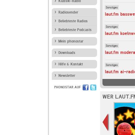
Klassik-Radio
Sonstiges
Radiosender
laut.fm basswe
Beliebteste Radios
Sonstiges
Beliebteste Podcasts
laut.fm koelnw
Mein phonostar
Sonstiges
laut.fm moder
Downloads
Hilfe & Kontakt
Sonstiges
laut.fm ai-radi
Newsletter
PHONOSTAR AUF
WER LAUT.F