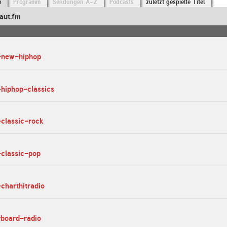
o
Programm
Sendungen A-Z
Podcasts
zuletzt gespielte Titel
aut.fm
s-new-hiphop
-hiphop-classics
-classic-rock
-classic-pop
-charthitradio
rboard-radio