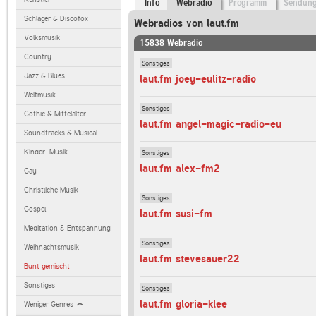
Info
Webradio
Programm
Sendun
Schlager & Discofox
Webradios von laut.fm
Volksmusik
15838 Webradio
Country
Sonstiges
Jazz & Blues
laut.fm joey-eulitz-radio
Weltmusik
Sonstiges
Gothic & Mittelalter
laut.fm angel-magic-radio-eu
Soundtracks & Musical
Kinder-Musik
Sonstiges
laut.fm alex-fm2
Gay
Christliche Musik
Sonstiges
Gospel
laut.fm susi-fm
Meditation & Entspannung
Sonstiges
Weihnachtsmusik
laut.fm stevesauer22
Bunt gemischt
Sonstiges
Sonstiges
laut.fm gloria-klee
Weniger Genres