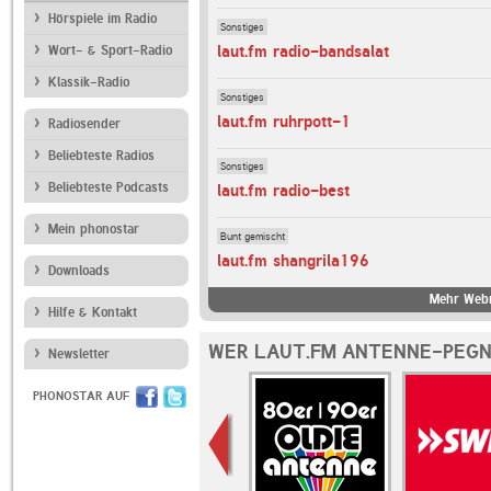
Hörspiele im Radio
Sonstiges
laut.fm radio-bandsalat
Wort- & Sport-Radio
Klassik-Radio
Sonstiges
laut.fm ruhrpott-1
Radiosender
Beliebteste Radios
Sonstiges
Beliebteste Podcasts
laut.fm radio-best
Mein phonostar
Bunt gemischt
laut.fm shangrila196
Downloads
Mehr Webr
Hilfe & Kontakt
WER LAUT.FM ANTENNE-PEGN
Newsletter
PHONOSTAR AUF