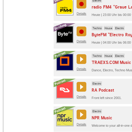
Electro
radio FM4 "Graue L
Details
Heute | 23:00 Uhr bis 00:00
Techno
House
Electro
ByteFM "Electro Roy
Details
Heute | 04:00 Uhr bis 06:00
Techno
House
Electro
TRAEXS.COM Music 
Details
Electro
RA Podcast
Details
Front left since 2001.
Electro
NPR Music
Details