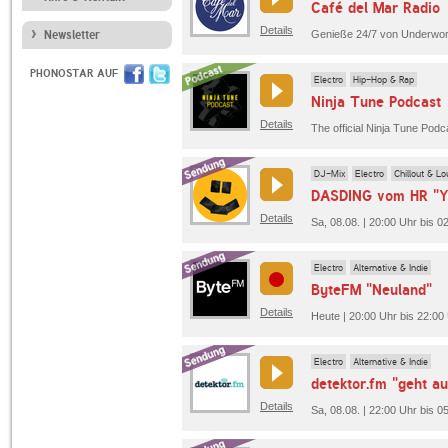
Café del Mar Radio
Details
Newsletter
PHONOSTAR AUF
Electro
Hip-Hop & Rap
Ninja Tune Podcast
Details
DJ-Mix
Electro
Chillout & L
Details
Sa, 08.08. | 20:00 Uhr bis
Electro
Alternative & Indie
ByteFM "Neuland"
Details
Heute | 20:00 Uhr bis 22:00
Electro
Alternative & Indie
detektor.fm "geht au
Details
Sa, 08.08. | 22:00 Uhr bis 0