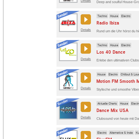
Details
Deep and soulful House-Gro
Techno
House
Electro
Radio Ibiza
Details
Techno
House
Electro
Los 40 Dance
Details
House
Electro
Chillout & Lo
Motion FM Smooth M
Details
Stylische und smoothe Vibes
Aktuelle Charts
House
Electr
Dance Mix USA
Details
Clubsound von heute mit D
Electro
Alternative & Indie
Ku