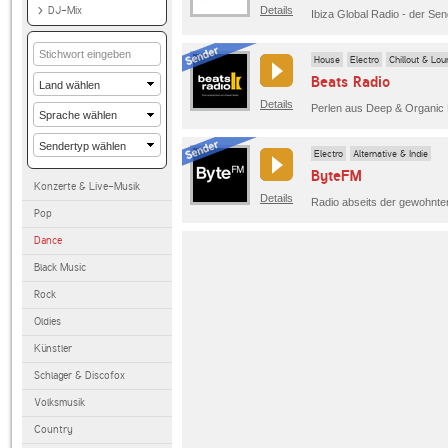
DJ-Mix
Details
House
Electro
Chillout & Lo
Beats Radio
Details
Electro
Alternative & Indie
ByteFM
Konzerte & Live-Musik
Details
Pop
Dance
Black Music
Rock
Oldies
Künstler
Schlager & Discofox
Volksmusik
Country