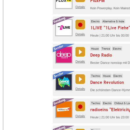
FluxFM
Details
Electro
Alternative & Indie
1LIVE "1Live Fiehe
Details
Heute | 21:00 Uhr bis 00:00
House
Trance
Electro
Deep Radio
Details
Bester Dance nonstop mit D
Techno
House
Electro
Dance Revolution
Details
Techno
Electro
Chillout & L
radioeins "Elektricit
Details
Heute | 21:00 Uhr bis 23:00 