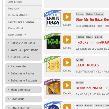
Jazz & Blues
Weltmusik
Electro
Chillout & Lounge
Gothic & Mittelalter
Blue Marlin Ibiza Ra
Soundtracks & Musical
Details
Kinder-Musik
Mehr Genres
Techno
House
Electro
ToXoRs minimalRAD
Hörspiele im Radio
Details
Wort- & Sport-Radio
Klassik-Radio
Electro
ELEKTROCAST
Radiosender
Details
Beliebteste Radios
Beliebteste Podcasts
Electro
Berlin bei Nacht - S
Mein phonostar
Details
Sa, 08.08. | 21:00 Uhr bis 0
Downloads
House
Electro
Chillout & Lo
Hilfe & Kontakt