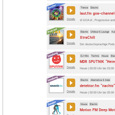
Trance
Electro
laut.fm goa-channe
Details
Electro
Chillout & Lounge
Kul
XtraChill
Details
DJ-Mix
Techno
House
Ele
MDR SPUTNIK "Heim
Details
Heute | 00:00 Uhr bis 03:
Electro
Alternative & Indie
detektor.fm "nachts"
Details
Heute | 00:00 Uhr bis 05:00 
House
Electro
Motion FM Deep Mot