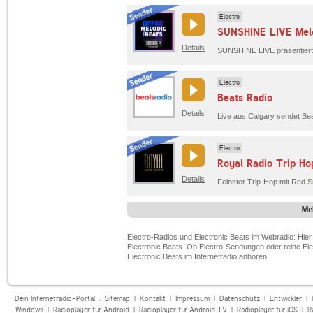
Electro
SUNSHINE LIVE Melo
Details
Electro
Beats Radio
Details
Live aus Calgary sendet Bea
Electro
Royal Radio Trip Ho
Details
Me
Electro-Radios und Electronic Beats im Webradio: Hier 
Electronic Beats. Ob Electro-Sendungen oder reine Elec
Electronic Beats im Internetradio anhören.
Dein Internetradio-Portal :
Sitemap
|
Kontakt
|
Impressum
|
Datenschutz
|
Entwickler
|
Windows
|
Radioplayer für Android
|
Radioplayer für Android TV
|
Radioplayer für iOS
|
R