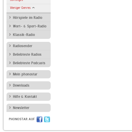
Weniger Genres
Hörspiele im Radio
Wort- & Sport-Radio
Klassik-Radio
Radiosender
Beliebteste Radios
Beliebteste Podcasts
Mein phonostar
Downloads
Hilfe & Kontakt
Newsletter
PHONOSTAR AUF