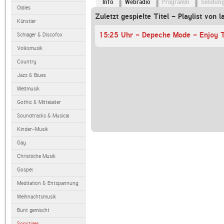
Info
Webradio
Programm
Sendun
Oldies
Zuletzt gespielte Titel - Playlist von l
Künstler
15:25 Uhr - Depeche Mode - Enjoy T
Schlager & Discofox
Volksmusik
Country
Jazz & Blues
Weltmusik
Gothic & Mittelalter
Soundtracks & Musical
Kinder-Musik
Gay
Christliche Musik
Gospel
Meditation & Entspannung
Weihnachtsmusik
Bunt gemischt
Sonstiges