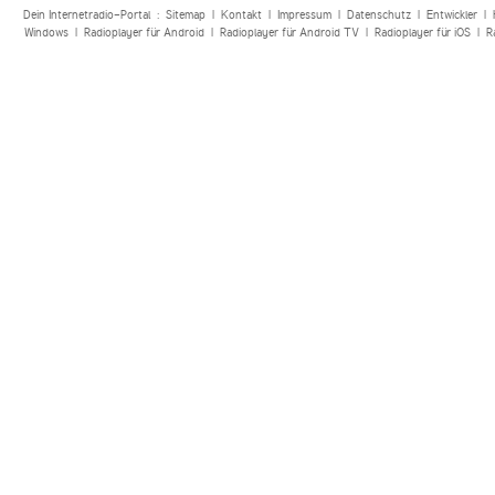
Dein Internetradio-Portal :
Sitemap
|
Kontakt
|
Impressum
|
Datenschutz
|
Entwickler
|
Windows
|
Radioplayer für Android
|
Radioplayer für Android TV
|
Radioplayer für iOS
|
R