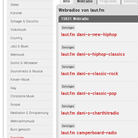
Info
Webradio
Programm
Sendun
Oldies
Webradios von laut.fm
Künstler
15831 Webradio
Schlager & Discofox
Sonstiges
Volksmusik
laut.fm dani-s-new-hiphop
Country
Jazz & Blues
Sonstiges
laut.fm dani-s-hiphop-classics
Weltmusik
Gothic & Mittelalter
Sonstiges
Soundtracks & Musical
laut.fm dani-s-classic-rock
Kinder-Musik
Sonstiges
Gay
laut.fm dani-s-classic-pop
Christliche Musik
Gospel
Sonstiges
laut.fm dani-s-charthitradio
Meditation & Entspannung
Weihnachtsmusik
Sonstiges
Bunt gemischt
laut.fm camperboard-radio
Sonstiges