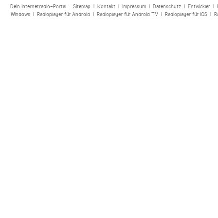
Dein Internetradio-Portal :
Sitemap
|
Kontakt
|
Impressum
|
Datenschutz
|
Entwickler
|
Windows
|
Radioplayer für Android
|
Radioplayer für Android TV
|
Radioplayer für iOS
|
R