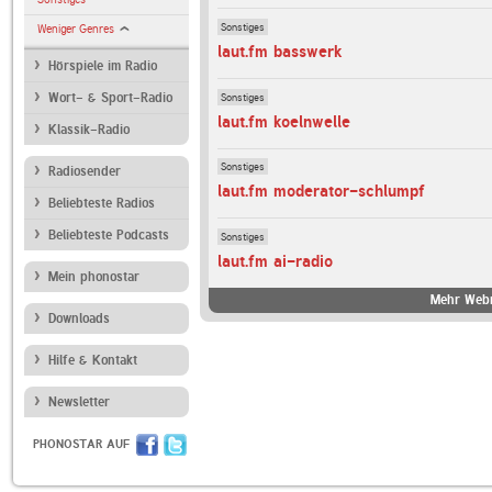
Sonstiges
Weniger Genres
laut.fm basswerk
Hörspiele im Radio
Sonstiges
Wort- & Sport-Radio
laut.fm koelnwelle
Klassik-Radio
Sonstiges
Radiosender
laut.fm moderator-schlumpf
Beliebteste Radios
Beliebteste Podcasts
Sonstiges
laut.fm ai-radio
Mein phonostar
Mehr Webr
Downloads
Hilfe & Kontakt
Newsletter
PHONOSTAR AUF