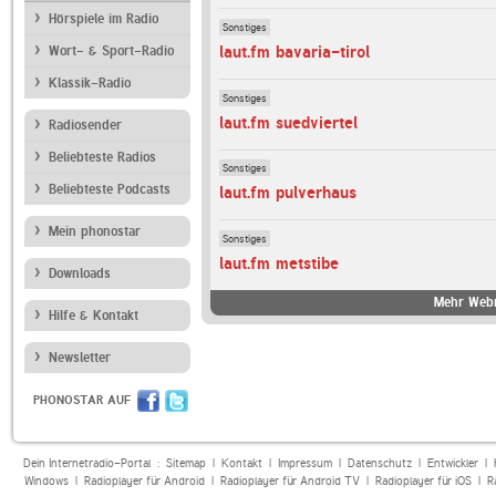
Hörspiele im Radio
Sonstiges
laut.fm bavaria-tirol
Wort- & Sport-Radio
Klassik-Radio
Sonstiges
laut.fm suedviertel
Radiosender
Beliebteste Radios
Sonstiges
Beliebteste Podcasts
laut.fm pulverhaus
Mein phonostar
Sonstiges
laut.fm metstibe
Downloads
Mehr Webr
Hilfe & Kontakt
Newsletter
PHONOSTAR AUF
Dein Internetradio-Portal :
Sitemap
|
Kontakt
|
Impressum
|
Datenschutz
|
Entwickler
|
Windows
|
Radioplayer für Android
|
Radioplayer für Android TV
|
Radioplayer für iOS
|
R