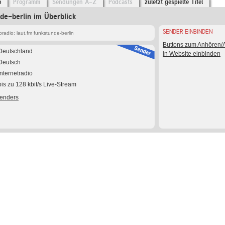
o
Programm
Sendungen A-Z
Podcasts
zuletzt gespielte Titel
nde-berlin im Überblick
SENDER EINBINDEN
adio: laut.fm funkstunde-berlin
Buttons zum Anhören
Deutschland
in Website einbinden
Deutsch
Internetradio
bis zu 128 kbit/s Live-Stream
Senders