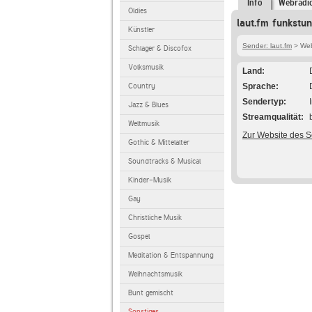
Info
Webradi
Oldies
laut.fm funkstu
Künstler
Sender: laut.fm
> Webr
Schlager & Discofox
Volksmusik
Land
Country
Sprache
Sendertyp
Jazz & Blues
Streamqualität
Weltmusik
Zur Website des 
Gothic & Mittelalter
Soundtracks & Musical
Kinder-Musik
Gay
Christliche Musik
Gospel
Meditation & Entspannung
Weihnachtsmusik
Bunt gemischt
Sonstiges