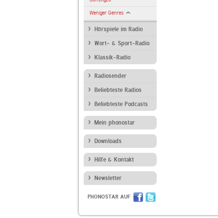
Weniger Genres
Hörspiele im Radio
Wort- & Sport-Radio
Klassik-Radio
Radiosender
Beliebteste Radios
Beliebteste Podcasts
Mein phonostar
Downloads
Hilfe & Kontakt
Newsletter
PHONOSTAR AUF