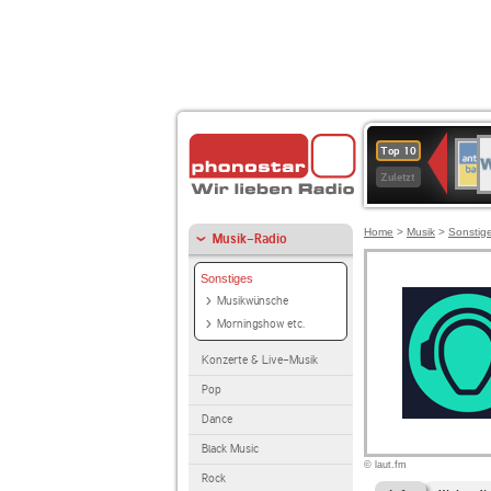
W
ANT
Top 10
2
BAY
Zuletzt
Home
>
Musik
>
Sonstig
Musik-Radio
Sonstiges
Musikwünsche
Morningshow etc.
Konzerte & Live-Musik
Pop
Dance
Black Music
© laut.fm
Rock