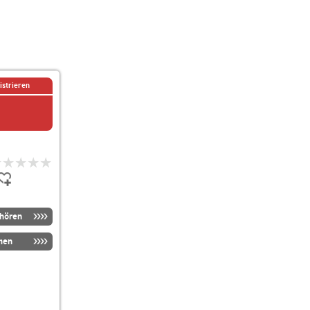
istrieren
nhören
men