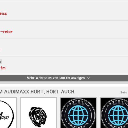
eiss
r-reise
t
ro
-fm
Mehr Webradios von laut.fm anzeigen
M AUDIMAXX HÖRT, HÖRT AUCH
Seite