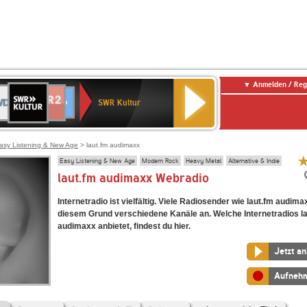
Anmelden / Reg
SWR
DR
NDR
ENNE
80er
SWR3
WDR
BR-
Deutschlandfunk
Deutschlandfunk
Kultur
SWR Kultur
2
ERN
90er
4
KLASSIK
Kultur
OLDIE
ANTENNE
asy Listening & New Age
> laut.fm audimaxx
Easy Listening & New Age
Modern Rock
Heavy Metal
Alternative & Indie
laut.fm audimaxx Webradio
Internetradio ist vielfältig. Viele Radiosender wie laut.fm audim
diesem Grund verschiedene Kanäle an. Welche Internetradios l
audimaxx anbietet, findest du hier.
Jetzt a
Aufneh