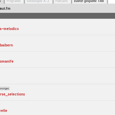
o
Programm
Sendungen A-Z
Podcasts
zuletzt gespielte Titel
aut.fm
ss-melodics
abaibern
homanife
onstiges
urse_selections
elle