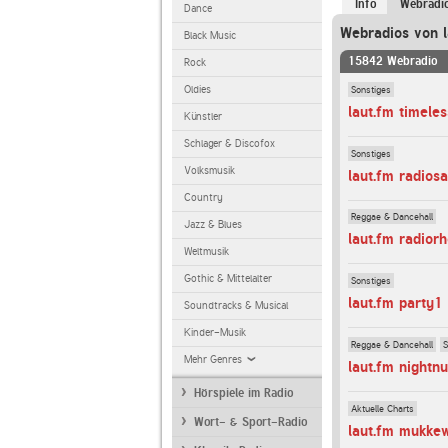
Info
Webradi
Dance
Webradios von l
Black Music
15842 Webradio
Rock
Sonstiges
Oldies
laut.fm timele
Künstler
Schlager & Discofox
Sonstiges
Volksmusik
laut.fm radios
Country
Reggae & Dancehall
Jazz & Blues
laut.fm radior
Weltmusik
Gothic & Mittelalter
Sonstiges
laut.fm party1
Soundtracks & Musical
Kinder-Musik
Reggae & Dancehall
S
Mehr Genres
laut.fm nightn
Hörspiele im Radio
Aktuelle Charts
Wort- & Sport-Radio
laut.fm mukkew