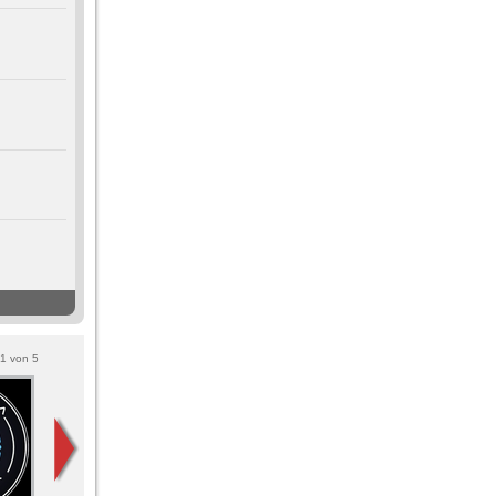
1
von
5