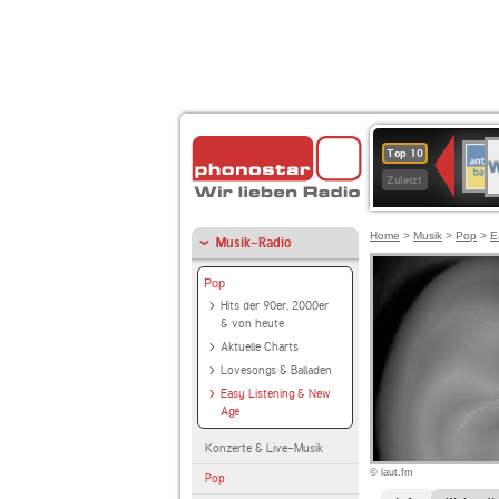
W
ANT
Top 10
2
BAY
Zuletzt
Home
>
Musik
>
Pop
>
E
Musik-Radio
Pop
Hits der 90er, 2000er
& von heute
Aktuelle Charts
Lovesongs & Balladen
Easy Listening & New
Age
Konzerte & Live-Musik
© laut.fm
Pop