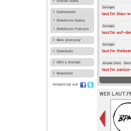
Klassik-Radio
Sonstiges
Radiosender
laut.fm blau-w
Beliebteste Radios
Sonstiges
Beliebteste Podcasts
laut.fm auf-de
Mein phonostar
Sonstiges
laut.fm thebea
Downloads
Hilfe & Kontakt
Aktuelle Charts
Elect
laut.fm xanius
Newsletter
PHONOSTAR AUF
WER LAUT.F