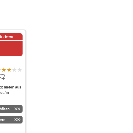
istrieren
axx bieten aus
aut.fm
nhören
men