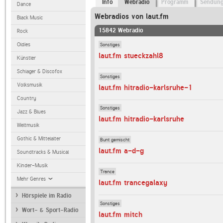
Info
Webradio
Programm
Sendun
Dance
Webradios von laut.fm
Black Music
15842 Webradio
Rock
Sonstiges
Oldies
laut.fm stueckzahl8
Künstler
Schlager & Discofox
Sonstiges
Volksmusik
laut.fm hitradio-karlsruhe-1
Country
Sonstiges
Jazz & Blues
laut.fm hitradio-karlsruhe
Weltmusik
Gothic & Mittelalter
Bunt gemischt
laut.fm a-d-g
Soundtracks & Musical
Kinder-Musik
Trance
Mehr Genres
laut.fm trancegalaxy
Hörspiele im Radio
Sonstiges
Wort- & Sport-Radio
laut.fm mitch