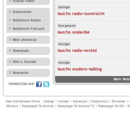
Klassik-Radio
Sonstiges
Radiosender
laut.fm radio-zuversicht
Beliebteste Radios
Bunt gemischt
Beliebteste Podcasts
laut.fm ondavibe
Mein phonostar
Sonstiges
laut.fm radio-orchid
Downloads
Hilfe & Kontakt
Sonstiges
laut.fm modern-talking
Newsletter
Mehr Webr
PHONOSTAR AUF
Dein Internetradio-Portal :
Sitemap
|
Kontakt
|
Impressum
|
Datenschutz
|
Entwickler
|
Windows
|
Radioplayer für Android
|
Radioplayer für Android TV
|
Radioplayer für iOS
|
R