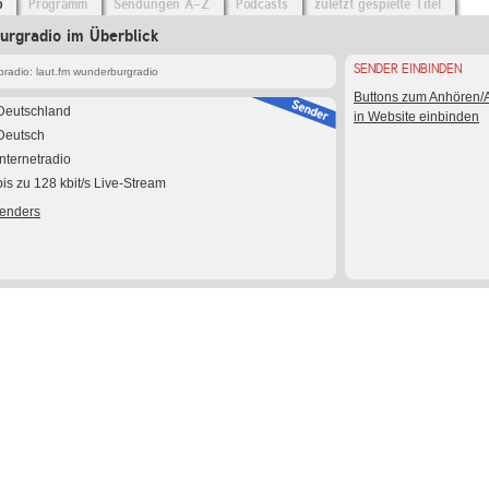
o
Programm
Sendungen A-Z
Podcasts
zuletzt gespielte Titel
urgradio im Überblick
SENDER EINBINDEN
radio: laut.fm wunderburgradio
Buttons zum Anhören
Deutschland
in Website einbinden
Deutsch
Internetradio
bis zu 128 kbit/s Live-Stream
Senders