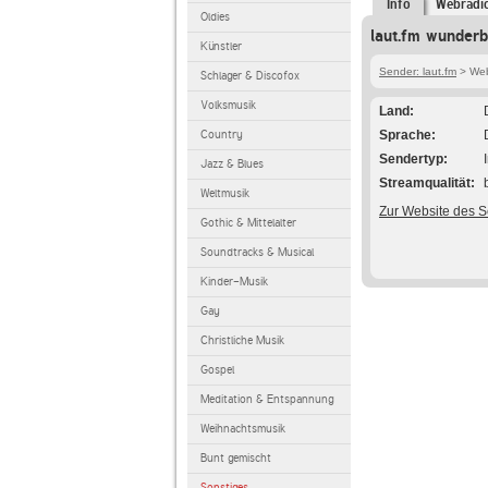
Info
Webradi
Oldies
laut.fm wunderb
Künstler
Sender: laut.fm
> Web
Schlager & Discofox
Volksmusik
Land
Country
Sprache
Sendertyp
Jazz & Blues
Streamqualität
Weltmusik
Zur Website des 
Gothic & Mittelalter
Soundtracks & Musical
Kinder-Musik
Gay
Christliche Musik
Gospel
Meditation & Entspannung
Weihnachtsmusik
Bunt gemischt
Sonstiges