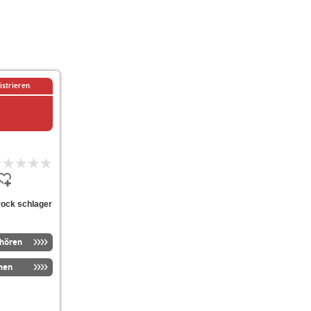
istrieren
rock schlager
nhören
men