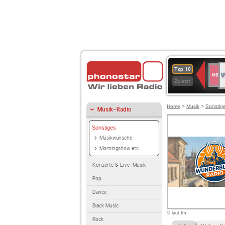
W
SWR
Top 10
4
Zuletzt
Home
>
Musik
>
Sonstig
Musik-Radio
Sonstiges
Musikwünsche
Morningshow etc.
Konzerte & Live-Musik
Pop
Dance
Black Music
© laut.fm
Rock