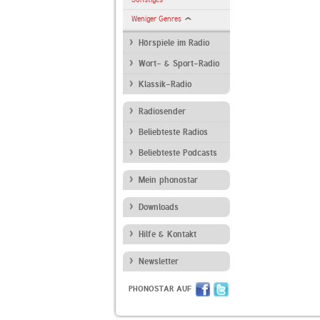
Weniger Genres
Hörspiele im Radio
Wort- & Sport-Radio
Klassik-Radio
Radiosender
Beliebteste Radios
Beliebteste Podcasts
Mein phonostar
Downloads
Hilfe & Kontakt
Newsletter
PHONOSTAR AUF