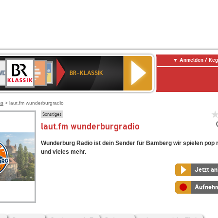
Anmelden / Reg
BR-
DR
Deutschlandfunk
3
Deutschlandfunk
80er
NDR
ANTENNE
SWR
KLASSIK
BR-KLASSIK
Kultur
90er
2
BAYERN
Kultur
OLDIE
ANTENNE
es
> laut.fm wunderburgradio
Sonstiges
laut.fm wunderburgradio
Wunderburg Radio ist dein Sender für Bamberg wir spielen pop 
und vieles mehr.
Jetzt a
Aufneh