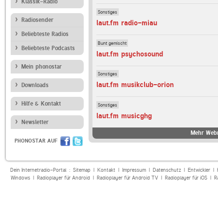
Klassik-Radio
Sonstiges
Radiosender
laut.fm radio-miau
Beliebteste Radios
Bunt gemischt
Beliebteste Podcasts
laut.fm psychosound
Mein phonostar
Sonstiges
laut.fm musikclub-orion
Downloads
Hilfe & Kontakt
Sonstiges
laut.fm musicghg
Newsletter
Mehr Webr
PHONOSTAR AUF
Dein Internetradio-Portal :
Sitemap
|
Kontakt
|
Impressum
|
Datenschutz
|
Entwickler
|
Windows
|
Radioplayer für Android
|
Radioplayer für Android TV
|
Radioplayer für iOS
|
R