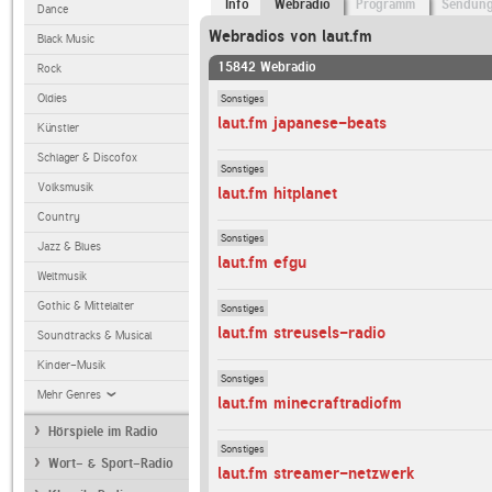
Info
Webradio
Programm
Sendun
Dance
Webradios von laut.fm
Black Music
15842 Webradio
Rock
Sonstiges
Oldies
laut.fm japanese-beats
Künstler
Schlager & Discofox
Sonstiges
Volksmusik
laut.fm hitplanet
Country
Sonstiges
Jazz & Blues
laut.fm efgu
Weltmusik
Gothic & Mittelalter
Sonstiges
laut.fm streusels-radio
Soundtracks & Musical
Kinder-Musik
Sonstiges
Mehr Genres
laut.fm minecraftradiofm
Hörspiele im Radio
Sonstiges
Wort- & Sport-Radio
laut.fm streamer-netzwerk