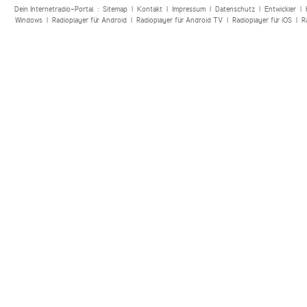
Dein Internetradio-Portal :
Sitemap
|
Kontakt
|
Impressum
|
Datenschutz
|
Entwickler
|
Windows
|
Radioplayer für Android
|
Radioplayer für Android TV
|
Radioplayer für iOS
|
R