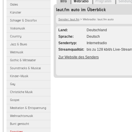
Info
Webradio
Programm
Sendun
Oldies
laut.fm auto im Überblick
Künstler
Sender: laut.fm
> Webradio: laut.fm auto
Schlager & Discofox
Volksmusik
Land
Deutschland
Country
Sprache
Deutsch
Sendertyp
Internetradio
Jazz & Blues
Streamqualität
bis zu 128 kbit/s Live-Strea
Weltmusik
Zur Website des Senders
Gothic & Mittelalter
Soundtracks & Musical
Kinder-Musik
Gay
Christliche Musik
Gospel
Meditation & Entspannung
Weihnachtsmusik
Bunt gemischt
Sonstiges