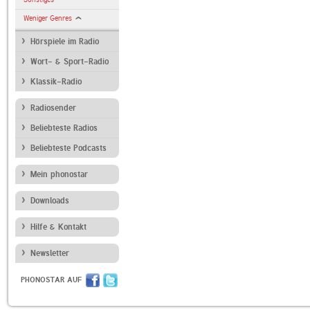
Weniger Genres
Hörspiele im Radio
Wort- & Sport-Radio
Klassik-Radio
Radiosender
Beliebteste Radios
Beliebteste Podcasts
Mein phonostar
Downloads
Hilfe & Kontakt
Newsletter
PHONOSTAR AUF