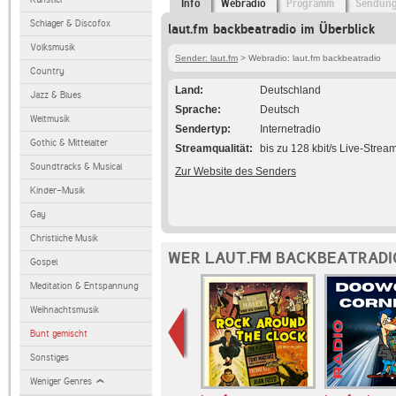
Info
Webradio
Programm
Sendun
Schlager & Discofox
laut.fm backbeatradio im Überblick
Volksmusik
Sender: laut.fm
> Webradio: laut.fm backbeatradio
Country
Land
Deutschland
Jazz & Blues
Sprache
Deutsch
Weltmusik
Sendertyp
Internetradio
Gothic & Mittelalter
Streamqualität
bis zu 128 kbit/s Live-Strea
Soundtracks & Musical
Zur Website des Senders
Kinder-Musik
Gay
Christliche Musik
WER LAUT.FM BACKBEATRADI
Gospel
Meditation & Entspannung
Weihnachtsmusik
Bunt gemischt
Sonstiges
Weniger Genres