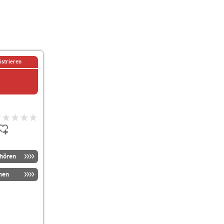
istrieren
nhören
men