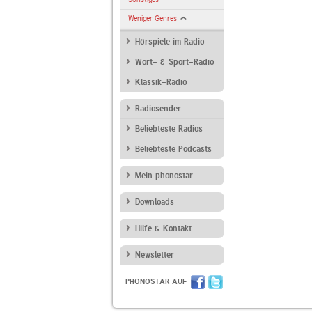
Weniger Genres
Hörspiele im Radio
Wort- & Sport-Radio
Klassik-Radio
Radiosender
Beliebteste Radios
Beliebteste Podcasts
Mein phonostar
Downloads
Hilfe & Kontakt
Newsletter
PHONOSTAR AUF