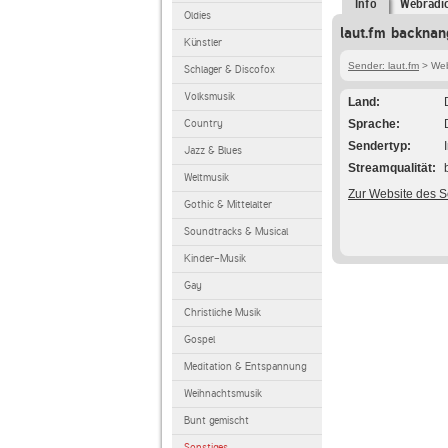
Info
Webradi
Oldies
laut.fm backnan
Künstler
Sender: laut.fm
> Web
Schlager & Discofox
Volksmusik
Land
Country
Sprache
Sendertyp
Jazz & Blues
Streamqualität
Weltmusik
Zur Website des 
Gothic & Mittelalter
Soundtracks & Musical
Kinder-Musik
Gay
Christliche Musik
Gospel
Meditation & Entspannung
Weihnachtsmusik
Bunt gemischt
Sonstiges