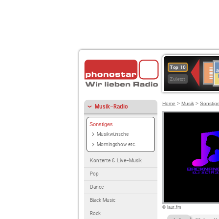
A
Deuts
Top 10
B
Kultu
Zuletzt
Home
>
Musik
>
Sonstig
Musik-Radio
Sonstiges
Musikwünsche
Morningshow etc.
Konzerte & Live-Musik
Pop
Dance
Black Music
© laut.fm
Rock