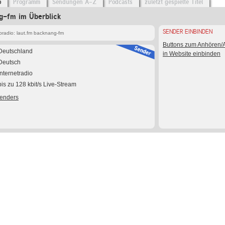
o
Programm
Sendungen A-Z
Podcasts
zuletzt gespielte Titel
g-fm im Überblick
SENDER EINBINDEN
radio: laut.fm backnang-fm
Buttons zum Anhören
Deutschland
in Website einbinden
Deutsch
Internetradio
bis zu 128 kbit/s Live-Stream
Senders